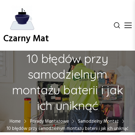
S
k
i
p
t
Czarny Mat
o
c
o
10 błędów przy
n
t
samodzielnym
e
n
montażu baterii i jak
t
ich uniknąć
Home
Porady Montażowe
Samodzielny Montaż
10 błędów przy samodzielnym montażu baterii i jak ich uniknąć