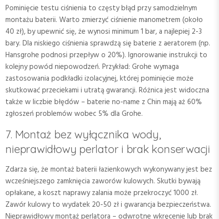
Pominięcie testu ciśnienia to częsty błąd przy samodzielnym
montażu baterii. Warto zmierzyć ciśnienie manometrem (około
40 zł), by upewnić się, że wynosi minimum 1 bar, a najlepiej 2-3
bary. Dla niskiego ciśnienia sprawdzą się baterie z aeratorem (np.
Hansgrohe podnosi przepływ o 20%). Ignorowanie instrukcji to
kolejny powód niepowodzeń. Przykład: Grohe wymaga
zastosowania podkładki izolacyjnej, której pominięcie może
skutkować przeciekami i utratą gwarancji. Różnica jest widoczna
także w liczbie błędów – baterie no-name z Chin mają aż 60%
zgłoszeń problemów wobec 5% dla Grohe.
7. Montaż bez wyłącznika wody,
nieprawidłowy perlator i brak konserwacji
Zdarza się, że montaż baterii łazienkowych wykonywany jest bez
wcześniejszego zamknięcia zaworów kulowych. Skutki bywają
opłakane, a koszt naprawy zalania może przekroczyć 1000 zł.
Zawór kulowy to wydatek 20-50 zł i gwarancja bezpieczeństwa.
Nieprawidłowy montaż perlatora – odwrotne wkręcenie lub brak