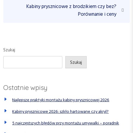
i
N
Kabiny prysznicowe z brodzikiem czy bez?
g
o
e
Porównanie i ceny
a
u
x
c
s
t
P
P
j
o
o
a
s
s
Szukaj
w
t
t
p
Szukaj
i
s
Ostatnie wpisy
u
Najlepsze praktyki montażu kabiny prysznicowej 2026
Kabiny prysznicowe 2026: szkło hartowane czy akryl?
5 najczęstszych błędów przy montażu umywalki – poradnik