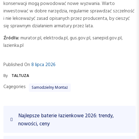
konserwacji mogą powodować nowe wyzwania. Warto
inwestować w dobre narzędzia, regularnie sprawdzać szczelność
i nie lekceważyć zasad opisanych przez producenta, by cieszyć
się sprawnym działaniem armatury przez lata.
Źródła:
murator.pl, elektroda.pl, gus.gov.pl, sanepid.gov.pl,
lazienka.pl
Published On
8 lipca 2026
By
TALTUZA
Cagegories
Samodzielny Montaż
N
P
Najlepsze baterie łazienkowe 2026: trendy,
a
r
nowości, ceny
w
e
v
i