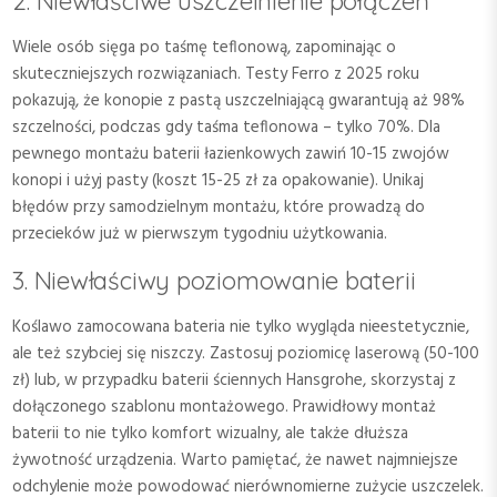
2. Niewłaściwe uszczelnienie połączeń
Wiele osób sięga po taśmę teflonową, zapominając o
skuteczniejszych rozwiązaniach. Testy Ferro z 2025 roku
pokazują, że konopie z pastą uszczelniającą gwarantują aż 98%
szczelności, podczas gdy taśma teflonowa – tylko 70%. Dla
pewnego montażu baterii łazienkowych zawiń 10-15 zwojów
konopi i użyj pasty (koszt 15-25 zł za opakowanie). Unikaj
błędów przy samodzielnym montażu, które prowadzą do
przecieków już w pierwszym tygodniu użytkowania.
3. Niewłaściwy poziomowanie baterii
Koślawo zamocowana bateria nie tylko wygląda nieestetycznie,
ale też szybciej się niszczy. Zastosuj poziomicę laserową (50-100
zł) lub, w przypadku baterii ściennych Hansgrohe, skorzystaj z
dołączonego szablonu montażowego. Prawidłowy montaż
baterii to nie tylko komfort wizualny, ale także dłuższa
żywotność urządzenia. Warto pamiętać, że nawet najmniejsze
odchylenie może powodować nierównomierne zużycie uszczelek.