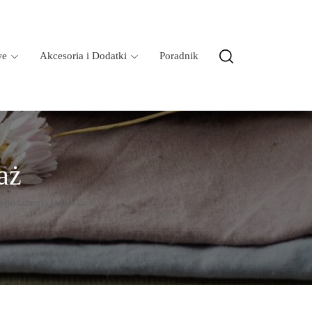
we
Akcesoria i Dodatki
Poradnik
aż
yposażenia łazienki.