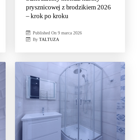
prysznicowej z brodzikiem 2026
– krok po kroku
Published On
9 marca 2026
By
TALTUZA