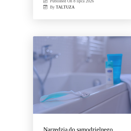
Published On
8 lipca 2026
By
TALTUZA
Narzędzia do samodzielnego