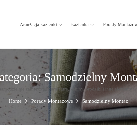
Aranżacja Łazienki
Łazienka
Porady Montażo
ategoria:
Samodzielny Mont
samodzielnie zamontować armaturę, kabiny, brodziki i inne elementy w
Home
Porady Montażowe
Samodzielny Montaż