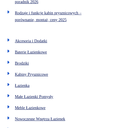
poradnik 2026
Rodzaje i funkcje kabin prysznicowych –
porównanie, montaż, ceny 2025
Akcesoria i Dodatki
Baterie Łazienkowe
Brodziki
Kabiny Prysznicowe
Łazienka
Małe Łazienki Pomysły
Meble Łazienkowe
Nowoczesne Wnętrza Łazienek