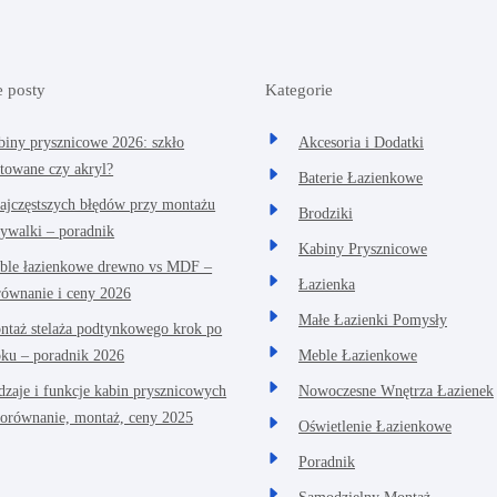
e posty
Kategorie
biny prysznicowe 2026: szkło
Akcesoria i Dodatki
rtowane czy akryl?
Baterie Łazienkowe
najczęstszych błędów przy montażu
Brodziki
ywalki – poradnik
Kabiny Prysznicowe
ble łazienkowe drewno vs MDF –
Łazienka
równanie i ceny 2026
Małe Łazienki Pomysły
ntaż stelaża podtynkowego krok po
oku – poradnik 2026
Meble Łazienkowe
dzaje i funkcje kabin prysznicowych
Nowoczesne Wnętrza Łazienek
porównanie, montaż, ceny 2025
Oświetlenie Łazienkowe
Poradnik
Samodzielny Montaż