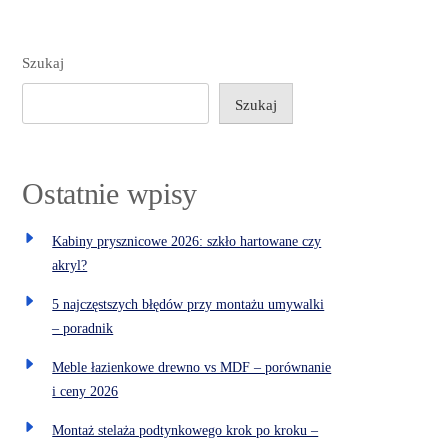
Szukaj
Szukaj
Ostatnie wpisy
Kabiny prysznicowe 2026: szkło hartowane czy
akryl?
5 najczęstszych błędów przy montażu umywalki
– poradnik
Meble łazienkowe drewno vs MDF – porównanie
i ceny 2026
Montaż stelaża podtynkowego krok po kroku –