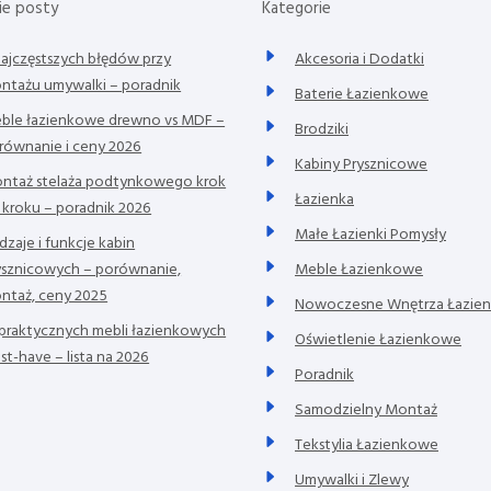
ie posty
Kategorie
najczęstszych błędów przy
Akcesoria i Dodatki
ntażu umywalki – poradnik
Baterie Łazienkowe
ble łazienkowe drewno vs MDF –
Brodziki
równanie i ceny 2026
Kabiny Prysznicowe
ntaż stelaża podtynkowego krok
Łazienka
 kroku – poradnik 2026
Małe Łazienki Pomysły
dzaje i funkcje kabin
ysznicowych – porównanie,
Meble Łazienkowe
ntaż, ceny 2025
Nowoczesne Wnętrza Łazie
 praktycznych mebli łazienkowych
Oświetlenie Łazienkowe
st-have – lista na 2026
Poradnik
Samodzielny Montaż
Tekstylia Łazienkowe
Umywalki i Zlewy