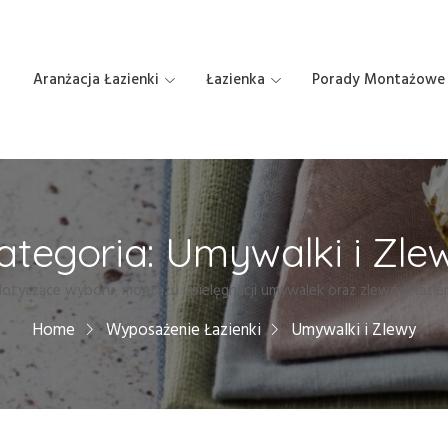
Aranżacja Łazienki
Łazienka
Porady Montażowe
ategoria:
Umywalki i Zle
otyczące wyboru, montażu i pielęgnacji umywalek oraz zlewów łazi
Home
Wyposażenie Łazienki
Umywalki i Zlewy