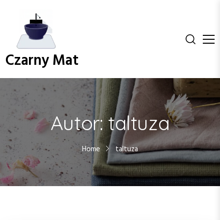
S
k
i
p
t
Czarny Mat
o
c
o
n
t
Autor:
taltuza
e
n
t
Home
taltuza