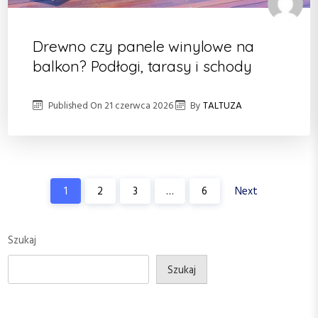
Drewno czy panele winylowe na
balkon? Podłogi, tarasy i schody
Published On
21 czerwca 2026
By
TALTUZA
S
1
2
3
…
6
Next
t
r
Szukaj
o
Szukaj
n
i
c