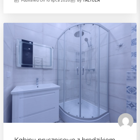
Published On
10 lipca 2026
By
TALTUZA
Kabiny prysznicowe z brodzikiem