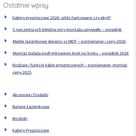
Ostatnie wpisy
o
w
Kabiny prysznicowe 2026: szkło hartowane czy akryl?
a
5 najczęstszych błędów przy montażu umywalki – poradnik
n
Meble łazienkowe drewno vs MDF – porównanie i ceny 2026
i
e
Montaż stelaża podtynkowego krok po kroku – poradnik 2026
w
Rodzaje i funkcje kabin prysznicowych – porównanie, montaż,
p
ceny 2025
i
s
Akcesoria i Dodatki
ó
Baterie Łazienkowe
w
Brodziki
Kabiny Prysznicowe