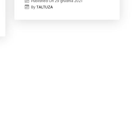
Published On
29 grudnia 2021
By
TALTUZA