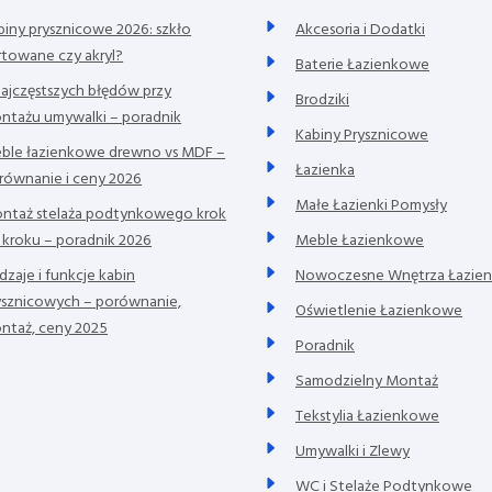
biny prysznicowe 2026: szkło
Akcesoria i Dodatki
rtowane czy akryl?
Baterie Łazienkowe
najczęstszych błędów przy
Brodziki
ntażu umywalki – poradnik
Kabiny Prysznicowe
ble łazienkowe drewno vs MDF –
Łazienka
równanie i ceny 2026
Małe Łazienki Pomysły
ntaż stelaża podtynkowego krok
 kroku – poradnik 2026
Meble Łazienkowe
dzaje i funkcje kabin
Nowoczesne Wnętrza Łazie
ysznicowych – porównanie,
Oświetlenie Łazienkowe
ntaż, ceny 2025
Poradnik
Samodzielny Montaż
Tekstylia Łazienkowe
Umywalki i Zlewy
WC i Stelaże Podtynkowe