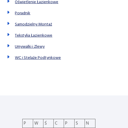
Oświetlenie Łazienkowe
Poradnik
Samodzielny Montaż
Tekstylia Łazienkowe
Umywalki i Zlewy
WC i Stelaże Podtynkowe
P
W
Ś
C
P
S
N