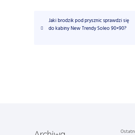
N
P
Jaki brodzik pod prysznic sprawdzi się
r
a
do kabiny New Trendy Soleo 90×90?
e
w
v
i
i
o
u
g
s
a
P
o
c
s
t
j
a
w
Ostatn
Archiwa