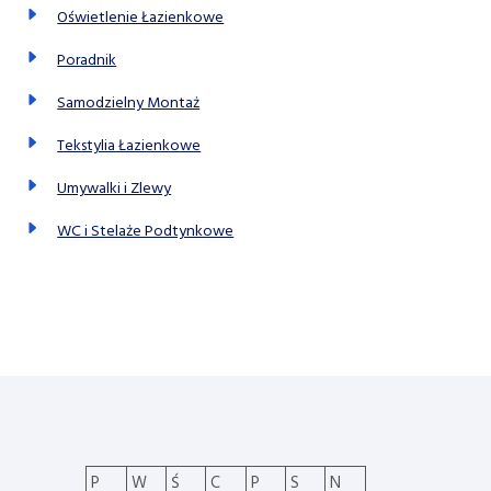
Oświetlenie Łazienkowe
Poradnik
Samodzielny Montaż
Tekstylia Łazienkowe
Umywalki i Zlewy
WC i Stelaże Podtynkowe
P
W
Ś
C
P
S
N