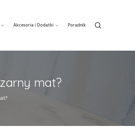
Akcesoria i Dodatki
Poradnik
czarny mat?
mat?