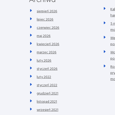
p
Ka
i
sierpień 2026
ha
lipiec 2026
s
5 
czerwiec 2026
mo
u
maj 2026
Me
po
kwiecień 2026
Mo
marzec 2026
po
luty 2026
Ro
styczeń 2026
pr
luty 2022
mo
styczeń 2022
grudzień 2021
listopad 2021
wrzesień 2021