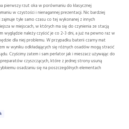
i na pierwszy rzut oka w porównaniu do klasycznej
aniu w czystości i nienagannej prezentacji. Nic bardziej
j
zajmuje tyle samo czasu co tej wykonanej z innych
ejsza w miejscach, w których ma się do czynienia ze stacją
wyglądzie należy czyścić je co 2-3 dni, a już na pewno raz w
będzie dla niej problemu. W przypadku baterii czarny mat
asem w wyniku odkładających się różnych osadów mogą stracić
lądu. Czyścimy zatem i sam perlator jak i mieszacz używając do
reparatów czyszczących, które z jednej strony usuną
 szybkiemu osadzaniu się na poszczególnych elementach
ik