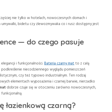
częściej nie tylko w hotelach, nowoczesnych domach i
 umywalki, bidetu czy zlewozmywaka co i rusz dostępny jest
ience — do czego pasuje
elegancji i funkcjonalności.
Bateria czarny mat
to z całą
a podkreślenie niecodziennego wyglądu pomieszczeń
listycznym, czy też typowo industrialnym. Ten rodzaj
urowych elementach wyposażenia i czarnej barwie, nierzadko
 mat
dobrze czuje się w otoczeniu zarówno nowoczesnych,
j funkcjonalną.
ę łazienkową czarną?