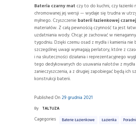
Bateria czarny mat
czy to do kuchni, czy łazienk
chromowanej jej wersji — wydaje się trudna w utrzym
mylnego. Czyszczenie
baterii łazienkowej czarne
materiałów. Z całą pewnością czynność ta jest łatwi
uzdatniania wody. Chcąc je zachować w nienagannym 
tygodniu. Dzięki czemu osad z mydła i kamienia nie 
szczególnej uwagi wymagają perlatory, które z cz
i na skuteczności działania i reprezentacyjnego wyg
tego dedykowanych do usuwania nalotów z mydła p
zanieczyszczenia, a z drugiej zapobiegać będą ich
konstrukcji baterii.
Published On
29 grudnia 2021
By
TALTUZA
Cagegories
Baterie Łazienkowe
Łazienka
Poradn