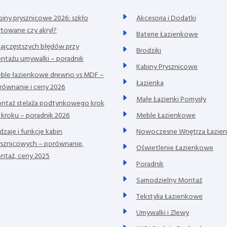
biny prysznicowe 2026: szkło
Akcesoria i Dodatki
rtowane czy akryl?
Baterie Łazienkowe
najczęstszych błędów przy
Brodziki
ntażu umywalki – poradnik
Kabiny Prysznicowe
ble łazienkowe drewno vs MDF –
Łazienka
równanie i ceny 2026
Małe Łazienki Pomysły
ntaż stelaża podtynkowego krok
 kroku – poradnik 2026
Meble Łazienkowe
dzaje i funkcje kabin
Nowoczesne Wnętrza Łazie
ysznicowych – porównanie,
Oświetlenie Łazienkowe
ntaż, ceny 2025
Poradnik
Samodzielny Montaż
Tekstylia Łazienkowe
Umywalki i Zlewy