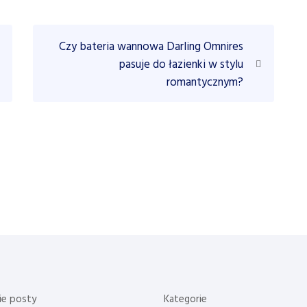
N
Czy bateria wannowa Darling Omnires
e
pasuje do łazienki w stylu
x
romantycznym?
t
P
o
s
t
ie posty
Kategorie