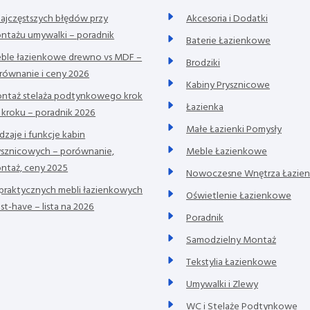
najczęstszych błędów przy
Akcesoria i Dodatki
ntażu umywalki – poradnik
Baterie Łazienkowe
ble łazienkowe drewno vs MDF –
Brodziki
równanie i ceny 2026
Kabiny Prysznicowe
ntaż stelaża podtynkowego krok
Łazienka
 kroku – poradnik 2026
Małe Łazienki Pomysły
dzaje i funkcje kabin
ysznicowych – porównanie,
Meble Łazienkowe
ntaż, ceny 2025
Nowoczesne Wnętrza Łazie
 praktycznych mebli łazienkowych
Oświetlenie Łazienkowe
st-have – lista na 2026
Poradnik
Samodzielny Montaż
Tekstylia Łazienkowe
Umywalki i Zlewy
WC i Stelaże Podtynkowe