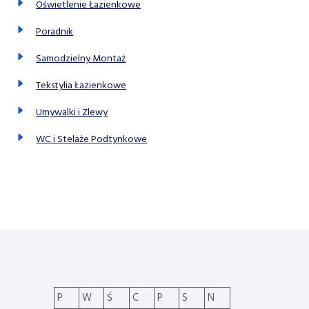
Oświetlenie Łazienkowe
Poradnik
Samodzielny Montaż
Tekstylia Łazienkowe
Umywalki i Zlewy
WC i Stelaże Podtynkowe
P
W
Ś
C
P
S
N