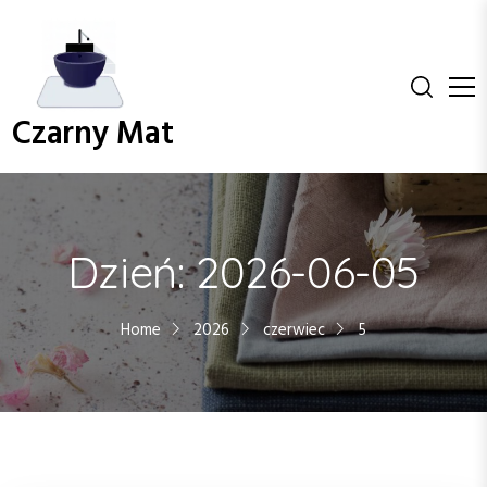
S
k
i
p
t
Czarny Mat
o
c
o
n
t
Dzień:
2026-06-05
e
n
t
Home
2026
czerwiec
5