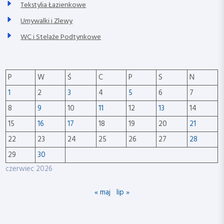
Tekstylia Łazienkowe
Umywalki i Zlewy
WC i Stelaże Podtynkowe
P
W
Ś
C
P
S
N
1
2
3
4
5
6
7
8
9
10
11
12
13
14
15
16
17
18
19
20
21
22
23
24
25
26
27
28
29
30
czerwiec 2026
« maj
lip »