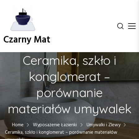
S
k
i
p
t
Czarny Mat
o
c
o
Ceramika, szkło i
n
t
konglomerat –
e
n
porównanie
t
materiałów umywalek
Home
Wyposażenie Łazienki
Umywalki i Zlewy
Ceramika, szkło i konglomerat – porównanie materiałów