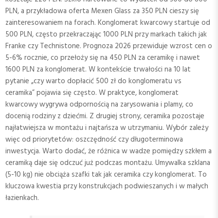
PLN, a przykładowa oferta Mexen Glass za 350 PLN cieszy się
zainteresowaniem na forach. Konglomerat kwarcowy startuje od
500 PLN, często przekraczając 1000 PLN przy markach takich jak
Franke czy Technistone. Prognoza 2026 przewiduje wzrost cen o
5-6% rocznie, co przełoży się na 450 PLN za ceramikę i nawet
1600 PLN za konglomerat. W kontekście trwałości na 10 lat
pytanie „czy warto dopłacić 500 zł do konglomeratu vs
ceramika” pojawia się często. W praktyce, konglomerat
kwarcowy wygrywa odpornością na zarysowania i plamy, co
docenią rodziny z dziećmi. Z drugiej strony, ceramika pozostaje
najłatwiejsza w montażu i najtańsza w utrzymaniu. Wybór zależy
więc od priorytetów: oszczędność czy długoterminowa
inwestycja. Warto dodać, że różnica w wadze pomiędzy szkłem a
ceramiką daje się odczuć już podczas montażu. Umywalka szklana
(5-10 kg) nie obciąża szafki tak jak ceramika czy konglomerat. To
kluczowa kwestia przy konstrukcjach podwieszanych i w małych
łazienkach.