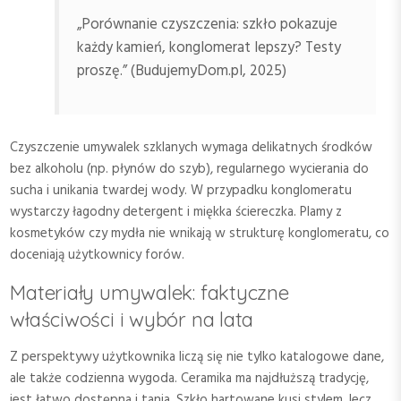
„Porównanie czyszczenia: szkło pokazuje
każdy kamień, konglomerat lepszy? Testy
proszę.” (BudujemyDom.pl, 2025)
Czyszczenie umywalek szklanych wymaga delikatnych środków
bez alkoholu (np. płynów do szyb), regularnego wycierania do
sucha i unikania twardej wody. W przypadku konglomeratu
wystarczy łagodny detergent i miękka ściereczka. Plamy z
kosmetyków czy mydła nie wnikają w strukturę konglomeratu, co
doceniają użytkownicy forów.
Materiały umywalek: faktyczne
właściwości i wybór na lata
Z perspektywy użytkownika liczą się nie tylko katalogowe dane,
ale także codzienna wygoda. Ceramika ma najdłuższą tradycję,
jest łatwo dostępna i tania. Szkło hartowane kusi stylem, lecz