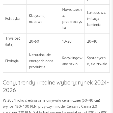
Nowoczesn
Luksusowa,
Klasyczna,
a,
Estetyka
imitacja
matowa
przezroczys
kamienia
ta
Trwałość
20-50
10-20
20-40
(lata)
Naturalna, ale
Recyklingow
Syntetyczn
Ekologia
energochłonna
ane szkło
e, ale trwałe
produkcja
Ceny, trendy i realne wybory: rynek 2024-
2026
W 2024 roku średnia cena umywalki ceramicznej (60×40 cm)
wynosi 150-400 PLN, przy czym model Cersanit Carina 2.0
kosztuje 220 PLN. Szkło hartowane to wydatek od 300 do 800