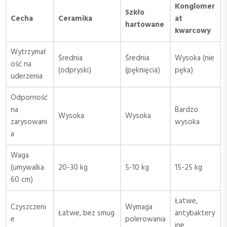
Konglomer
Szkło
Cecha
Ceramika
at
hartowane
kwarcowy
Wytrzymał
Średnia
Średnia
Wysoka (nie
ość na
(odpryski)
(pęknięcia)
pęka)
uderzenia
Odporność
na
Bardzo
Wysoka
Wysoka
zarysowani
wysoka
a
Waga
(umywalka
20-30 kg
5-10 kg
15-25 kg
60 cm)
Łatwe,
Czyszczeni
Wymaga
Łatwe, bez smug
antybaktery
e
polerowania
jne