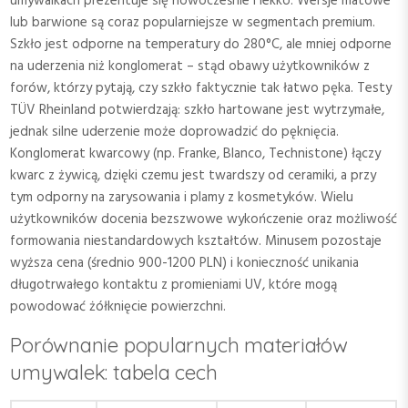
umywalkach prezentuje się nowocześnie i lekko. Wersje matowe
lub barwione są coraz popularniejsze w segmentach premium.
Szkło jest odporne na temperatury do 280°C, ale mniej odporne
na uderzenia niż konglomerat – stąd obawy użytkowników z
forów, którzy pytają, czy szkło faktycznie tak łatwo pęka. Testy
TÜV Rheinland potwierdzają: szkło hartowane jest wytrzymałe,
jednak silne uderzenie może doprowadzić do pęknięcia.
Konglomerat kwarcowy (np. Franke, Blanco, Technistone) łączy
kwarc z żywicą, dzięki czemu jest twardszy od ceramiki, a przy
tym odporny na zarysowania i plamy z kosmetyków. Wielu
użytkowników docenia bezszwowe wykończenie oraz możliwość
formowania niestandardowych kształtów. Minusem pozostaje
wyższa cena (średnio 900-1200 PLN) i konieczność unikania
długotrwałego kontaktu z promieniami UV, które mogą
powodować żółknięcie powierzchni.
Porównanie popularnych materiałów
umywalek: tabela cech