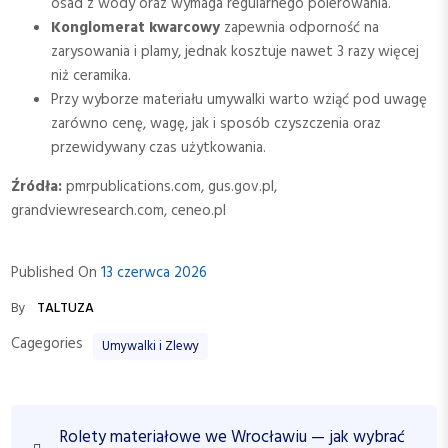
osad z wody oraz wymaga regularnego polerowania.
Konglomerat kwarcowy
zapewnia odporność na
zarysowania i plamy, jednak kosztuje nawet 3 razy więcej
niż ceramika.
Przy wyborze materiału umywalki warto wziąć pod uwagę
zarówno cenę, wagę, jak i sposób czyszczenia oraz
przewidywany czas użytkowania.
Źródła:
pmrpublications.com, gus.gov.pl,
grandviewresearch.com, ceneo.pl
Published On
13 czerwca 2026
By
TALTUZA
Cagegories
Umywalki i Zlewy
N
P
Rolety materiałowe we Wrocławiu — jak wybrać