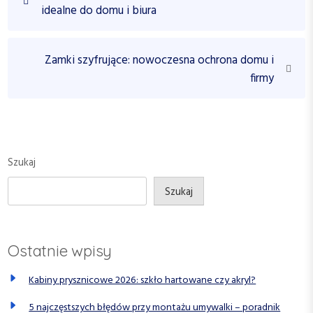
a
r
idealne do domu i biura
w
e
v
i
i
N
Zamki szyfrujące: nowoczesna ochrona domu i
g
o
e
firmy
a
u
x
c
s
t
P
P
j
o
o
a
s
s
Szukaj
w
t
t
p
Szukaj
i
s
Ostatnie wpisy
u
Kabiny prysznicowe 2026: szkło hartowane czy akryl?
5 najczęstszych błędów przy montażu umywalki – poradnik