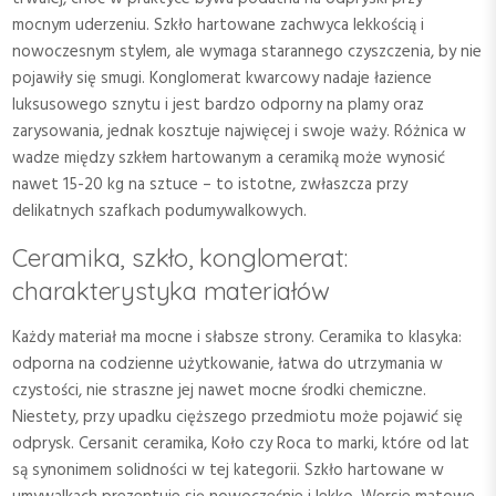
mocnym uderzeniu. Szkło hartowane zachwyca lekkością i
nowoczesnym stylem, ale wymaga starannego czyszczenia, by nie
pojawiły się smugi. Konglomerat kwarcowy nadaje łazience
luksusowego sznytu i jest bardzo odporny na plamy oraz
zarysowania, jednak kosztuje najwięcej i swoje waży. Różnica w
wadze między szkłem hartowanym a ceramiką może wynosić
nawet 15-20 kg na sztuce – to istotne, zwłaszcza przy
delikatnych szafkach podumywalkowych.
Ceramika, szkło, konglomerat:
charakterystyka materiałów
Każdy materiał ma mocne i słabsze strony. Ceramika to klasyka:
odporna na codzienne użytkowanie, łatwa do utrzymania w
czystości, nie straszne jej nawet mocne środki chemiczne.
Niestety, przy upadku cięższego przedmiotu może pojawić się
odprysk. Cersanit ceramika, Koło czy Roca to marki, które od lat
są synonimem solidności w tej kategorii. Szkło hartowane w