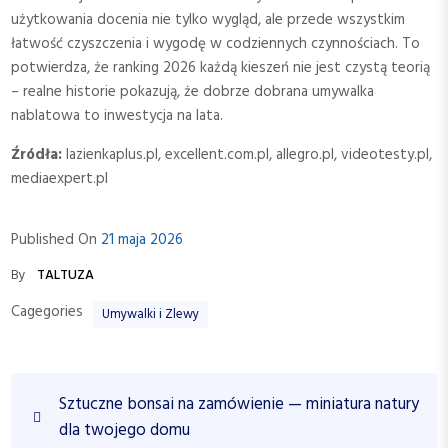
użytkowania docenia nie tylko wygląd, ale przede wszystkim
łatwość czyszczenia i wygodę w codziennych czynnościach. To
potwierdza, że ranking 2026 każdą kieszeń nie jest czystą teorią
– realne historie pokazują, że dobrze dobrana umywalka
nablatowa to inwestycja na lata.
Źródła:
lazienkaplus.pl, excellent.com.pl, allegro.pl, videotesty.pl,
mediaexpert.pl
Published On
21 maja 2026
By
TALTUZA
Cagegories
Umywalki i Zlewy
N
P
Sztuczne bonsai na zamówienie — miniatura natury
a
r
dla twojego domu
w
e