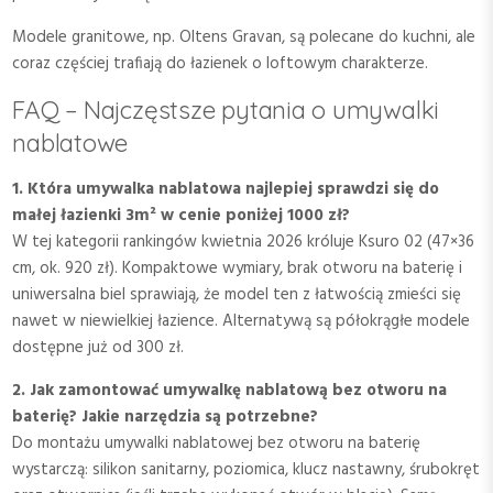
Modele granitowe, np. Oltens Gravan, są polecane do kuchni, ale
coraz częściej trafiają do łazienek o loftowym charakterze.
FAQ – Najczęstsze pytania o umywalki
nablatowe
1. Która umywalka nablatowa najlepiej sprawdzi się do
małej łazienki 3m² w cenie poniżej 1000 zł?
W tej kategorii rankingów kwietnia 2026 króluje Ksuro 02 (47×36
cm, ok. 920 zł). Kompaktowe wymiary, brak otworu na baterię i
uniwersalna biel sprawiają, że model ten z łatwością zmieści się
nawet w niewielkiej łazience. Alternatywą są półokrągłe modele
dostępne już od 300 zł.
2. Jak zamontować umywalkę nablatową bez otworu na
baterię? Jakie narzędzia są potrzebne?
Do montażu umywalki nablatowej bez otworu na baterię
wystarczą: silikon sanitarny, poziomica, klucz nastawny, śrubokręt