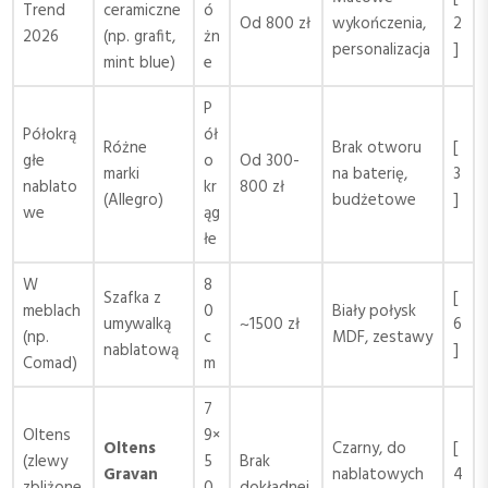
Trend
ceramiczne
ó
Od 800 zł
wykończenia,
2
2026
(np. grafit,
żn
personalizacja
]
mint blue)
e
P
Półokrą
ół
Różne
Brak otworu
[
głe
o
Od 300-
marki
na baterię,
3
nablato
kr
800 zł
(Allegro)
budżetowe
]
we
ąg
łe
W
8
Szafka z
[
meblach
0
Biały połysk
umywalką
~1500 zł
6
(np.
c
MDF, zestawy
nablatową
]
Comad)
m
7
Oltens
9×
Oltens
Czarny, do
[
(zlewy
5
Brak
Gravan
nablatowych
4