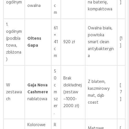
ogólnym
na baterię,
]
owalna
c
kompaktowa
m
1.
61
Owalna biała,
ogólnym
×
powłoka
(podbla
Oltens
[1
41
920 zł
smart clean
towa,
Gapa
]
c
antybakteryjn
zbliżona
m
a
)
5
0
Brak
Z blatem,
W
Gaja Nova
c
dokładnej
[
kaszmirowy
zestawa
Cashmere
m
(zestaw
7
mat, dąb
ch
nablatowa
sz
~1000-
]
coast
er
2000 zł)
.
Kolorowe
R
Matowe
[