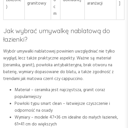
zbliżone
0
dokładnej
granitowy
aranżacji
]
)
c
m
Jak wybrać umywalkę nablatową do
łazienki?
Wybór umywalki nablatowej powinien uwzględniać nie tylko
wygląd, lecz także praktyczne aspekty. Ważne są: materiał
(ceramika, granit), powłoka antybakteryjna, brak otworu na
baterię, wymiary dopasowane do blatu, a także zgodność z
trendami jak matowa czerń czy cappuccino.
Materiał – ceramika jest najczęstsza, granit coraz
popularniejszy
Powłoki typu smart clean – łatwiejsze czyszczenie i
odporność na osady
Wymiary – modele 47×36 cm idealne do małych łazienek,
61×41 cm do większych