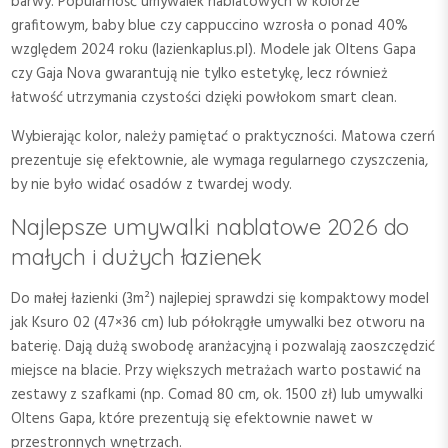
barwy. Popularność umywalek nablatowych w kolorze
grafitowym, baby blue czy cappuccino wzrosła o ponad 40%
względem 2024 roku (lazienkaplus.pl). Modele jak Oltens Gapa
czy Gaja Nova gwarantują nie tylko estetykę, lecz również
łatwość utrzymania czystości dzięki powłokom smart clean.
Wybierając kolor, należy pamiętać o praktyczności. Matowa czerń
prezentuje się efektownie, ale wymaga regularnego czyszczenia,
by nie było widać osadów z twardej wody.
Najlepsze umywalki nablatowe 2026 do
małych i dużych łazienek
Do małej łazienki (3m²) najlepiej sprawdzi się kompaktowy model
jak Ksuro 02 (47×36 cm) lub półokrągłe umywalki bez otworu na
baterię. Dają dużą swobodę aranżacyjną i pozwalają zaoszczędzić
miejsce na blacie. Przy większych metrażach warto postawić na
zestawy z szafkami (np. Comad 80 cm, ok. 1500 zł) lub umywalki
Oltens Gapa, które prezentują się efektownie nawet w
przestronnych wnętrzach.