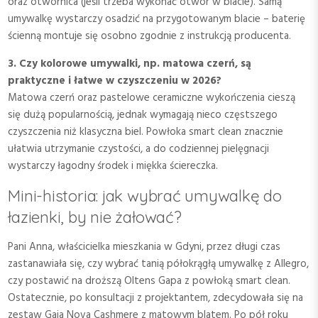
oraz otwornica (jeśli trzeba wykonać otwór w blacie). Samą
umywalkę wystarczy osadzić na przygotowanym blacie – baterię
ścienną montuje się osobno zgodnie z instrukcją producenta.
3. Czy kolorowe umywalki, np. matowa czerń, są
praktyczne i łatwe w czyszczeniu w 2026?
Matowa czerń oraz pastelowe ceramiczne wykończenia cieszą
się dużą popularnością, jednak wymagają nieco częstszego
czyszczenia niż klasyczna biel. Powłoka smart clean znacznie
ułatwia utrzymanie czystości, a do codziennej pielęgnacji
wystarczy łagodny środek i miękka ściereczka.
Mini-historia: jak wybrać umywalkę do
łazienki, by nie żałować?
Pani Anna, właścicielka mieszkania w Gdyni, przez długi czas
zastanawiała się, czy wybrać tanią półokrągłą umywalkę z Allegro,
czy postawić na droższą Oltens Gapa z powłoką smart clean.
Ostatecznie, po konsultacji z projektantem, zdecydowała się na
zestaw Gaja Nova Cashmere z matowym blatem. Po pół roku