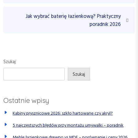
v
i
i
N
Jak wybrać baterię łazienkową? Praktyczny
g
o
e
poradnik 2026
a
u
x
c
s
t
P
P
j
o
o
a
s
s
Szukaj
w
t
t
p
Szukaj
i
s
Ostatnie wpisy
u
Kabiny prysznicowe 2026: szkło hartowane czy akryl?
5 najczęstszych błędów przy montażu umywalki – poradnik
Meble łazienkowe drewno vs MDF – porównanie i ceny 2026