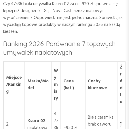
Czy 47×36 biała umywalka Ksuro 02 za ok. 920 zł sprawdzi się
lepiej niż designerska Gaja Nova Cashmere z matowym
wykończeniem? Odpowiedź nie jest jednoznaczna. Sprawdź, jak
wypadają topowe produkty w naszym rankingu 2026 na każdą
kieszeń.
Ranking 2026: Porównanie 7 topowych
umywalek nablatowych
Ź
W
r
Miejsce
y
Marka/Mo
Cena
Cechy
ó
/Rankin
m
del
(kat.)
kluczowe
d
g
ia
ł
ry
o
4
Biała ceramika,
Ksuro 02
7×
2.
brak otworu
[1
nablatowa
36
~920 zł