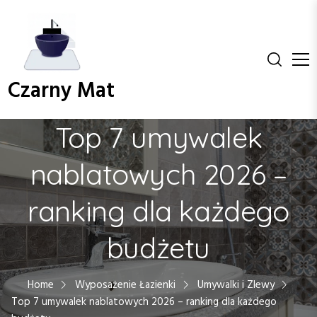
S
k
i
p
t
Czarny Mat
o
c
o
Top 7 umywalek
n
t
nablatowych 2026 –
e
n
ranking dla każdego
t
budżetu
Home
Wyposażenie Łazienki
Umywalki i Zlewy
Top 7 umywalek nablatowych 2026 – ranking dla każdego