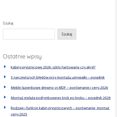
c
s
t
P
P
j
o
o
a
s
s
Szukaj
w
t
t
p
Szukaj
i
s
Ostatnie wpisy
u
Kabiny prysznicowe 2026: szkło hartowane czy akryl?
5 najczęstszych błędów przy montażu umywalki – poradnik
Meble łazienkowe drewno vs MDF – porównanie i ceny 2026
Montaż stelaża podtynkowego krok po kroku – poradnik 2026
Rodzaje i funkcje kabin prysznicowych – porównanie, montaż,
ceny 2025