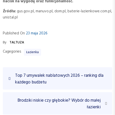
nacisk na wygodę oraz funkcjonalność.
Źródła:
gus.gov.pl, manuvo.pl, dom.pl, baterie-lazienkowe.com.pl,
unistal.pl
Published On
23 maja 2026
By
TALTUZA
Cagegories
Łazienka
N
P
Top 7 umywalek nablatowych 2026 – ranking dla
a
r
każdego budżetu
w
e
v
i
i
N
Brodziki niskie czy głębokie? Wybór do małej
g
o
e
łazienki
a
u
x