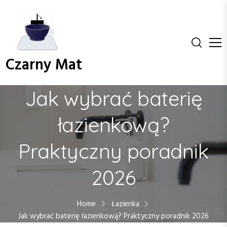
S
k
i
p
t
Czarny Mat
o
c
o
Jak wybrać baterię
n
t
łazienkową?
e
n
Praktyczny poradnik
t
2026
Home
Łazienka
Jak wybrać baterię łazienkową? Praktyczny poradnik 2026