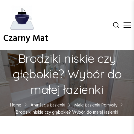
S
k
i
p
t
Czarny Mat
o
c
o
Brodziki niskie czy
n
t
głębokie? Wybór do
e
n
małej łazienki
t
Home
Aranżacja Łazienki
Małe Łazienki Pomysły
Brodziki niskie czy głębokie? Wybór do małej łazienki