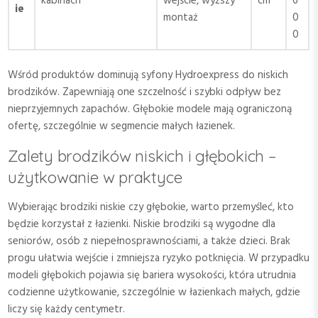
kabinach
wejście, wyższy
cm
6
ie
montaż
0
0
Wśród produktów dominują syfony Hydroexpress do niskich
brodzików. Zapewniają one szczelność i szybki odpływ bez
nieprzyjemnych zapachów. Głębokie modele mają ograniczoną
ofertę, szczególnie w segmencie małych łazienek.
Zalety brodzików niskich i głębokich –
użytkowanie w praktyce
Wybierając brodziki niskie czy głębokie, warto przemyśleć, kto
będzie korzystał z łazienki. Niskie brodziki są wygodne dla
seniorów, osób z niepełnosprawnościami, a także dzieci. Brak
progu ułatwia wejście i zmniejsza ryzyko potknięcia. W przypadku
modeli głębokich pojawia się bariera wysokości, która utrudnia
codzienne użytkowanie, szczególnie w łazienkach małych, gdzie
liczy się każdy centymetr.