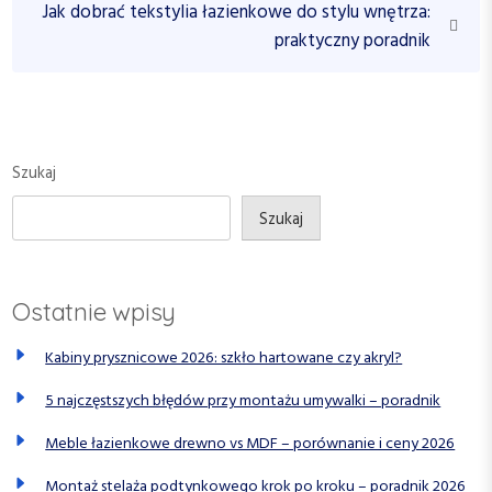
i
N
Jak dobrać tekstylia łazienkowe do stylu wnętrza:
g
o
e
praktyczny poradnik
a
u
x
c
s
t
P
P
j
o
o
a
s
s
Szukaj
w
t
t
p
Szukaj
i
s
Ostatnie wpisy
u
Kabiny prysznicowe 2026: szkło hartowane czy akryl?
5 najczęstszych błędów przy montażu umywalki – poradnik
Meble łazienkowe drewno vs MDF – porównanie i ceny 2026
Montaż stelaża podtynkowego krok po kroku – poradnik 2026