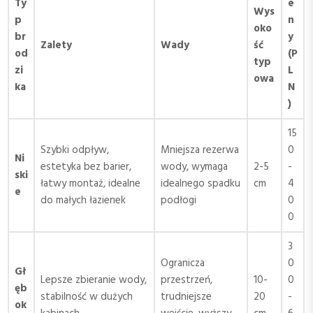
Ty
e
Wys
p
n
oko
br
y
Zalety
Wady
ść
od
(P
typ
zi
L
owa
ka
N
)
15
Szybki odpływ,
Mniejsza rezerwa
0
Ni
estetyka bez barier,
wody, wymaga
2-5
-
ski
łatwy montaż, idealne
idealnego spadku
cm
4
e
do małych łazienek
podłogi
0
0
3
Ogranicza
0
Gł
Lepsze zbieranie wody,
przestrzeń,
10-
0
ęb
stabilność w dużych
trudniejsze
20
-
ok