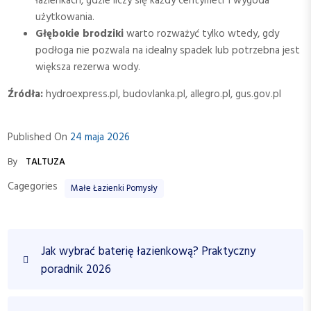
łazienkach, gdzie liczy się każdy centymetr i wygoda
użytkowania.
Głębokie brodziki
warto rozważyć tylko wtedy, gdy
podłoga nie pozwala na idealny spadek lub potrzebna jest
większa rezerwa wody.
Źródła:
hydroexpress.pl, budovlanka.pl, allegro.pl, gus.gov.pl
Published On
24 maja 2026
By
TALTUZA
Cagegories
Małe Łazienki Pomysły
N
P
Jak wybrać baterię łazienkową? Praktyczny
a
r
poradnik 2026
w
e
v
i