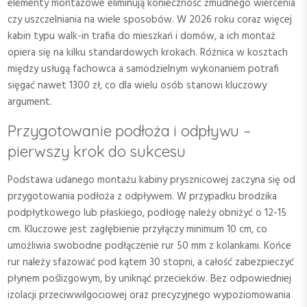
elementy montażowe eliminują konieczność żmudnego wiercenia
czy uszczelniania na wiele sposobów. W 2026 roku coraz więcej
kabin typu walk-in trafia do mieszkań i domów, a ich montaż
opiera się na kilku standardowych krokach. Różnica w kosztach
między usługą fachowca a samodzielnym wykonaniem potrafi
sięgać nawet 1300 zł, co dla wielu osób stanowi kluczowy
argument.
Przygotowanie podłoża i odpływu –
pierwszy krok do sukcesu
Podstawa udanego montażu kabiny prysznicowej zaczyna się od
przygotowania podłoża z odpływem. W przypadku brodzika
podpłytkowego lub płaskiego, podłogę należy obniżyć o 12-15
cm. Kluczowe jest zagłębienie przyłączy minimum 10 cm, co
umożliwia swobodne podłączenie rur 50 mm z kolankami. Końce
rur należy sfazować pod kątem 30 stopni, a całość zabezpieczyć
płynem poślizgowym, by uniknąć przecieków. Bez odpowiedniej
izolacji przeciwwilgociowej oraz precyzyjnego wypoziomowania