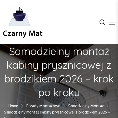
S
k
i
p
t
Czarny Mat
o
c
o
Samodzielny montaż
n
t
kabiny prysznicowej z
e
n
brodzikiem 2026 – krok
t
po kroku
Home
Porady Montażowe
Samodzielny Montaż
Samodzielny montaż kabiny prysznicowej z brodzikiem 2026 –