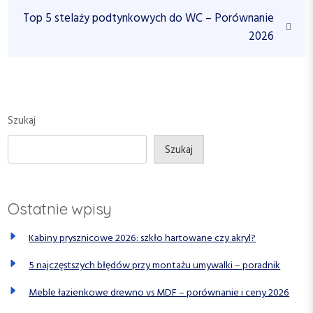
i
i
N
Top 5 stelaży podtynkowych do WC – Porównanie
g
o
e
2026
a
u
x
c
s
t
P
P
j
o
o
a
s
s
Szukaj
w
t
t
p
Szukaj
i
s
Ostatnie wpisy
u
Kabiny prysznicowe 2026: szkło hartowane czy akryl?
5 najczęstszych błędów przy montażu umywalki – poradnik
Meble łazienkowe drewno vs MDF – porównanie i ceny 2026