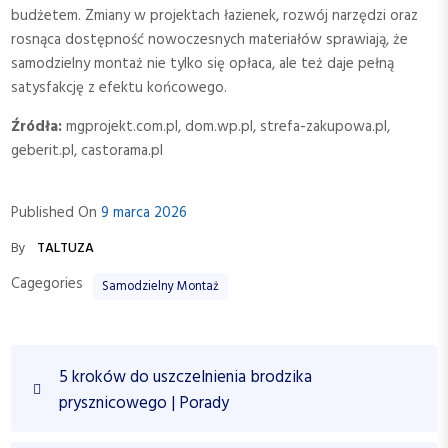
budżetem. Zmiany w projektach łazienek, rozwój narzędzi oraz
rosnąca dostępność nowoczesnych materiałów sprawiają, że
samodzielny montaż nie tylko się opłaca, ale też daje pełną
satysfakcję z efektu końcowego.
Źródła:
mgprojekt.com.pl, dom.wp.pl, strefa-zakupowa.pl,
geberit.pl, castorama.pl
Published On
9 marca 2026
By
TALTUZA
Cagegories
Samodzielny Montaż
N
P
5 kroków do uszczelnienia brodzika
a
r
prysznicowego | Porady
w
e
v