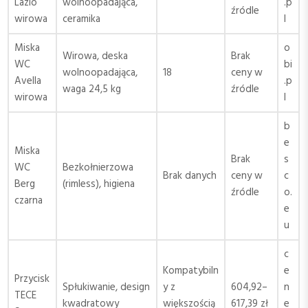
Lazio
wolnoopadająca,
.p
źródle
wirowa
ceramika
l
Miska
o
Wirowa, deska
Brak
WC
bi
wolnoopadająca,
18
ceny w
Avella
.p
waga 24,5 kg
źródle
wirowa
l
b
e
Miska
Brak
s
WC
Bezkołnierzowa
Brak danych
ceny w
c
Berg
(rimless), higiena
źródle
o.
czarna
e
u
c
Kompatybiln
e
Przycisk
Spłukiwanie, design
y z
604,92–
n
TECE
kwadratowy
większością
617,39 zł
e