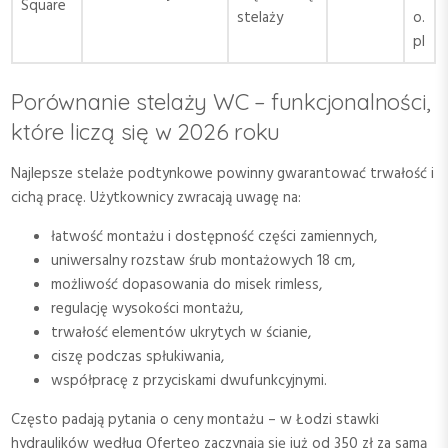
Square
stelaży
o.
pl
Porównanie stelaży WC – funkcjonalności,
które liczą się w 2026 roku
Najlepsze stelaże podtynkowe powinny gwarantować trwałość i
cichą pracę. Użytkownicy zwracają uwagę na:
łatwość montażu i dostępność części zamiennych,
uniwersalny rozstaw śrub montażowych 18 cm,
możliwość dopasowania do misek rimless,
regulację wysokości montażu,
trwałość elementów ukrytych w ścianie,
ciszę podczas spłukiwania,
współpracę z przyciskami dwufunkcyjnymi.
Często padają pytania o ceny montażu – w Łodzi stawki
hydraulików według Oferteo zaczynają się już od 350 zł za samą