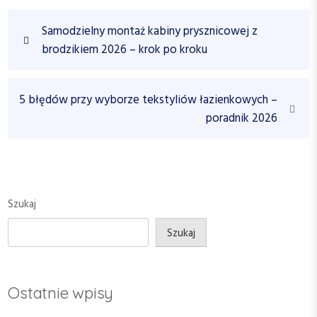
N
P
Samodzielny montaż kabiny prysznicowej z
a
r
brodzikiem 2026 – krok po kroku
w
e
v
i
i
N
5 błędów przy wyborze tekstyliów łazienkowych –
g
o
e
poradnik 2026
a
u
x
c
s
t
P
P
j
o
o
a
s
s
Szukaj
w
t
t
p
Szukaj
i
s
Ostatnie wpisy
u