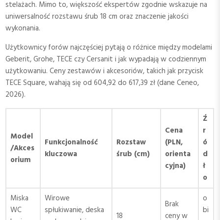
stelażach. Mimo to, większość ekspertów zgodnie wskazuje na
uniwersalność rozstawu śrub 18 cm oraz znaczenie jakości
wykonania.
Użytkownicy forów najczęściej pytają o różnice między modelami
Geberit, Grohe, TECE czy Cersanit i jak wypadają w codziennym
użytkowaniu. Ceny zestawów i akcesoriów, takich jak przycisk
TECE Square, wahają się od 604,92 do 617,39 zł (dane Ceneo,
2026).
Ź
Cena
r
Model
Funkcjonalność
Rozstaw
(PLN,
ó
/Akces
kluczowa
śrub (cm)
orienta
d
orium
cyjna)
ł
o
Miska
Wirowe
o
Brak
WC
spłukiwanie, deska
bi
18
ceny w