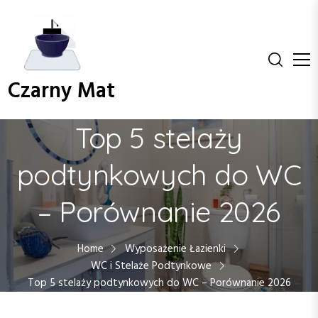
S
k
i
p
t
Czarny Mat
o
c
o
Top 5 stelaży
n
t
podtynkowych do WC
e
n
– Porównanie 2026
t
Home
Wyposażenie Łazienki
WC i Stelaże Podtynkowe
Top 5 stelaży podtynkowych do WC – Porównanie 2026