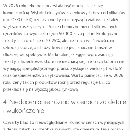
W 2026 roku ekologia przestała być modą – stała się
koniecznością. Wybór tekstyliów łazienkowych bez certyfikatów
(np. OEKO-TEX) oznacza nie tylko mniejszą trwałość, ale także
większe koszty ukryte. Pranie chemiczne niecertyfikowanych
ręczników to wydatek rzędu 50-100 zł za partię. Ekologiczne
tekstylia są droższe o 10-25%, ale nie tracą właściwości, nie
szkodzą skórze, a ich użytkowanie jest znacznie tańsze w
dłuższej perspektywie. Marki takie jak Egger wprowadzają
tekstylia łazienkowe, które nie mechacą się, nie tracą koloru i nie
wymagają specjalistycznego prania. Zyskujesz większą trwałość
oraz bezpieczeństwo użytkowania. Warto pamiętać, że w 2026
roku ceny takich produktów rosną przez regulacje UE, co
przekłada się na wyższą jakość rynkową.
4. Niedocenianie różnic w cenach za detale
i wykończenie
Czwarty błąd to nieuwzględnianie różnic w cenach wynikających
z detali, takich jak obróbka krawędzi czy gramatura. Dwa ręczniki