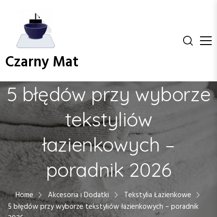
S
k
i
p
t
Czarny Mat
o
c
o
5 błędów przy wyborze
n
t
tekstyliów
e
n
łazienkowych –
t
poradnik 2026
Home
Akcesoria i Dodatki
Tekstylia Łazienkowe
5 błędów przy wyborze tekstyliów łazienkowych – poradnik