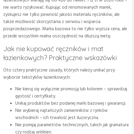
łazienkowych wahają się od 428 do nawet 712 zł w 2026 roku –
nie warto ryzykować. Kupując od renomowanych marek,
zyskujesz nie tylko pewność jakości materiału ręczników, ale
także możliwość skorzystania z serwisu i wsparcia
posprzedażowego. Marka bazowa to nie tylko wyższa cena, ale
przede wszystkim realna oszczędność na dłuższą metę.
Jak nie kupować ręczników i mat
łazienkowych? Praktyczne wskazówki
Oto cztery praktyczne zasady, których należy unikać przy
wyborze tekstyliów łazienkowych:
Nie kieruj się wyłącznie promocją lub kolorem – sprawdzaj
gęstość i certyfikaty.
Unikaj produktów bez podanej marki bazowej i gwarancji.
Nie wybieraj najtańszych zamienników z rynków
wschodnich – ich trwałość jest iluzoryczna.
Nie pomijaj parametrów technicznych, takich jak gramatura
czy rodzaj włókien.