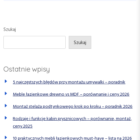
c
s
t
P
P
j
o
o
a
s
s
Szukaj
w
t
t
p
Szukaj
i
s
Ostatnie wpisy
u
5 najczęstszych błędów przy montażu umywalki – poradnik
Meble łazienkowe drewno vs MDF – porównanie i ceny 2026
Montaż stelaża podtynkowego krok po kroku – poradnik 2026
Rodzaje i funkcje kabin prysznicowych – porównanie, montaż,
ceny 2025
10 praktycznych mebli łazienkowych must-have – lista na 2026