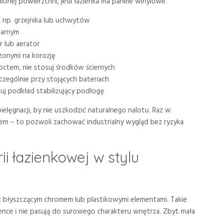
nej powierzchni, jeśli łazienka ma panele winylowe.
, np. grzejnika lub uchwytów
tarnym
 lub aerator
ażonymi na korozję
octem, nie stosuj środków ściernych
czególnie przy stojących bateriach
j podkład stabilizujący podłogę
ielęgnacji, by nie uszkodzić naturalnego nalotu. Raz w
tem – to pozwoli zachować industrialny wygląd bez ryzyka
ii łazienkowej w stylu
z błyszczącym chromem lub plastikowymi elementami. Takie
ience i nie pasują do surowego charakteru wnętrza. Zbyt mała