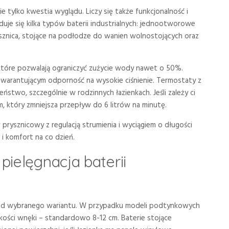
ie tylko kwestia wyglądu. Liczy się także funkcjonalność i
je się kilka typów baterii industrialnych: jednootworowe
nica, stojące na podłodze do wanien wolnostojących oraz
tóre pozwalają ograniczyć zużycie wody nawet o 50%.
gwarantującym odporność na wysokie ciśnienie. Termostaty z
ństwo, szczególnie w rodzinnych łazienkach. Jeśli zależy ci
, który zmniejsza przepływ do 6 litrów na minutę.
prysznicowy z regulacją strumienia i wyciągiem o długości
 i komfort na co dzień.
ielęgnacja baterii
ści od wybranego wariantu. W przypadku modeli podtynkowych
ości wnęki – standardowo 8-12 cm. Baterie stojące