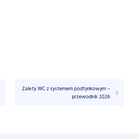
N
Zalety WC z systemem podtynkowym –
e
przewodnik 2026
x
t
P
o
s