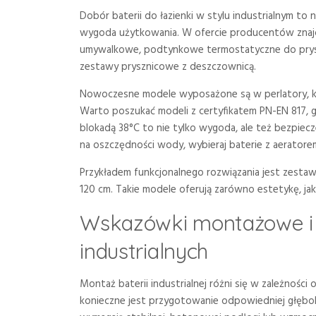
Dobór baterii do łazienki w stylu industrialnym to n
wygoda użytkowania. W ofercie producentów znajdu
umywalkowe, podtynkowe termostatyczne do prysz
zestawy prysznicowe z deszczownicą.
Nowoczesne modele wyposażone są w perlatory, k
Warto poszukać modeli z certyfikatem PN-EN 817, 
blokadą 38°C to nie tylko wygoda, ale też bezpiecze
na oszczędności wody, wybieraj baterie z aeratorem
Przykładem funkcjonalnego rozwiązania jest zestaw 
120 cm. Takie modele oferują zarówno estetykę, jak
Wskazówki montażowe i p
industrialnych
Montaż baterii industrialnej różni się w zależno
konieczne jest przygotowanie odpowiedniej głębok