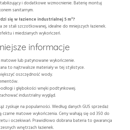
abilizujący i dodatkowe wzmocnienie. Baterię montuj
likonem sanitarnym.
zi się w łazience industrialnej 5 m²?
ze stali szczotkowanej, idealne do mniejszych łazienek.
efektu i miedzianych wykończeń.
iejsze informacje
eć matowe lub patynowane wykończenie.
a to najtrwalsze materiały w tej stylistyce.
zwiększyć oszczędność wody.
elementów.
odłogi i głębokości wnęki podtynkowej.
 zachować industrialny wygląd.
ciąż zyskuje na popularności. Według danych GUS sprzedaż
ją czarne matowe wykończenia. Ceny wahają się od 350 do
tu i oczekiwań. Prawidłowo dobrana bateria to gwarancja
oczesnych wnętrzach łazienek.