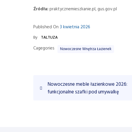
Źródła:
praktycznemieszkanie.pl, gus.gov.pl
Published On
3 kwietnia 2026
By
TALTUZA
Cagegories
Nowoczesne Wnętrza Łazienek
N
P
Nowoczesne meble łazienkowe 2026:
r
a
funkcjonalne szafki pod umywalkę
e
w
v
i
i
o
u
g