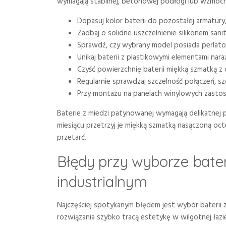
wymagają stabilnej, betonowej podłogi lub wzmocnio
Dopasuj kolor baterii do pozostałej armatury
Zadbaj o solidne uszczelnienie silikonem sani
Sprawdź, czy wybrany model posiada perlator
Unikaj baterii z plastikowymi elementami nar
Czyść powierzchnię baterii miękką szmatką z 
Regularnie sprawdzaj szczelność połączeń, sz
Przy montażu na panelach winylowych zastosu
Baterie z miedzi patynowanej wymagają delikatnej p
miesiącu przetrzyj je miękką szmatką nasączoną oc
przetarć.
Błędy przy wyborze bater
industrialnym
Najczęściej spotykanym błędem jest wybór baterii 
rozwiązania szybko tracą estetykę w wilgotnej łaz