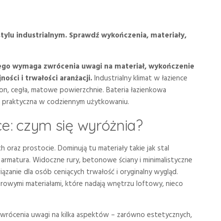
stylu industrialnym. Sprawdź wykończenia, materiały,
lnego wymaga zwrócenia uwagi na materiał, wykończenie
ości i trwałości aranżacji.
Industrialny klimat w łazience
ton, cegła, matowe powierzchnie. Bateria łazienkowa
yć praktyczna w codziennym użytkowaniu.
nce: czym się wyróżnia?
ch oraz prostocie. Dominują tu materiały takie jak stal
rmatura. Widoczne rury, betonowe ściany i minimalistyczne
iązanie dla osób ceniących trwałość i oryginalny wygląd.
surowymi materiałami, które nadają wnętrzu loftowy, nieco
 zwrócenia uwagi na kilka aspektów – zarówno estetycznych,