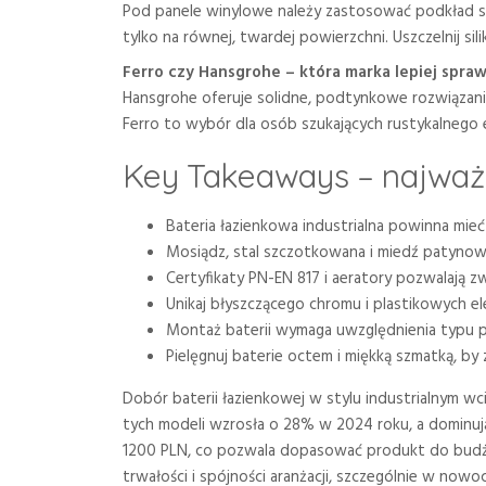
Pod panele winylowe należy zastosować podkład st
tylko na równej, twardej powierzchni. Uszczelnij si
Ferro czy Hansgrohe – która marka lepiej sprawd
Hansgrohe oferuje solidne, podtynkowe rozwiązania 
Ferro to wybór dla osób szukających rustykalnego 
Key Takeaways – najważn
Bateria łazienkowa industrialna powinna mi
Mosiądz, stal szczotkowana i miedź patynowan
Certyfikaty PN-EN 817 i aeratory pozwalają 
Unikaj błyszczącego chromu i plastikowych 
Montaż baterii wymaga uwzględnienia typu p
Pielęgnuj baterie octem i miękką szmatką, by
Dobór baterii łazienkowej w stylu industrialnym w
tych modeli wzrosła o 28% w 2024 roku, a dominu
1200 PLN, co pozwala dopasować produkt do budże
trwałości i spójności aranżacji, szczególnie w now