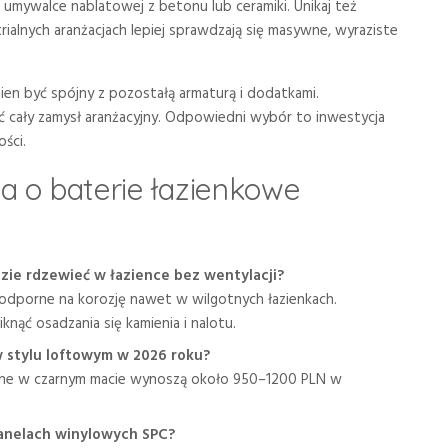
umywalce nablatowej z betonu lub ceramiki. Unikaj też
trialnych aranżacjach lepiej sprawdzają się masywne, wyraziste
ien być spójny z pozostałą armaturą i dodatkami.
ć cały zamysł aranżacyjny. Odpowiedni wybór to inwestycja
ści.
a o baterie łazienkowe
dzie rdzewieć w łazience bez wentylacji?
odporne na korozję nawet w wilgotnych łazienkach.
nąć osadzania się kamienia i nalotu.
 stylu loftowym w 2026 roku?
he w czarnym macie wynoszą około 950–1200 PLN w
panelach winylowych SPC?