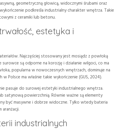
 masywną, geometryczną głowicą, widocznymi śrubami oraz
ykończenie podkreśla industrialny charakter wnętrza. Takie
towymi z ceramiki lub betonu.
trwałość, estetyka i
 materiałów. Najczęściej stosowany jest mosiądz z powłoką
surowce są odporne na korozję i działanie wilgoci, co ma
włoka, popularna w nowoczesnych wnętrzach, dominuje na
ch w Polsce ma właśnie takie wykończenie (GUS, 2024).
ie pasuje do surowej estetyki industrialnego wnętrza.
lub satynową powierzchnią. Równie ważne są elementy
nny być masywne i dobrze widoczne. Tylko wtedy bateria
 aranżacji.
erii industrialnych