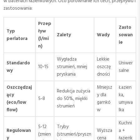
w bateriach łazienkowych. Oto porównanie ich cech, przepływu i
zastosowania:
Przep
Zasto
Typ
ływ
Zalety
Wady
sowan
perlatora
(l/mi
ie
n)
Wygładza
Lekkie
Standardo
Uniwer
10-15
strumień, mniej
oszczę
wy
salne
pryskania
dności
Oszczędzaj
Mniejsz
Łazien
Redukcja zużycia
ący
y dla
ka,
5-8
do 50%, miękki
(eco/low
garnkó
umywa
strumień
flow)
w
lka
Kuchni
5-12
Tryby
Regulowan
Wyższa
a +
(zmien
(strumień/pryszn
y
cena
łazienk