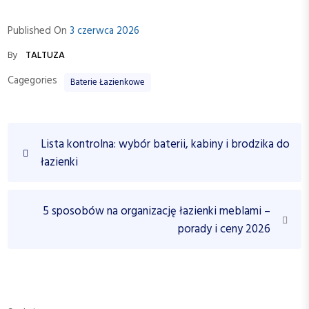
Published On
3 czerwca 2026
By
TALTUZA
Cagegories
Baterie Łazienkowe
N
P
Lista kontrolna: wybór baterii, kabiny i brodzika do
a
r
łazienki
w
e
v
i
i
N
5 sposobów na organizację łazienki meblami –
g
o
e
porady i ceny 2026
a
u
x
c
s
t
P
P
j
o
o
a
s
s