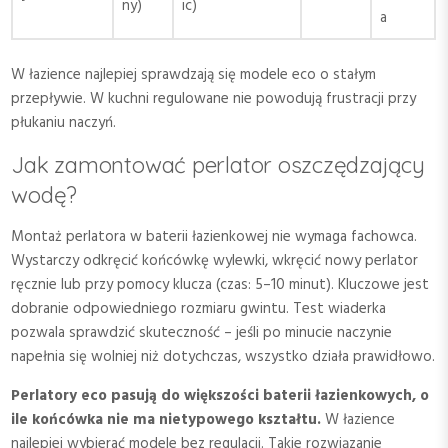
ny)
ic)
a
W łazience najlepiej sprawdzają się modele eco o stałym
przepływie. W kuchni regulowane nie powodują frustracji przy
płukaniu naczyń.
Jak zamontować perlator oszczędzający
wodę?
Montaż perlatora w baterii łazienkowej nie wymaga fachowca.
Wystarczy odkręcić końcówkę wylewki, wkręcić nowy perlator
ręcznie lub przy pomocy klucza (czas: 5–10 minut). Kluczowe jest
dobranie odpowiedniego rozmiaru gwintu. Test wiaderka
pozwala sprawdzić skuteczność – jeśli po minucie naczynie
napełnia się wolniej niż dotychczas, wszystko działa prawidłowo.
Perlatory eco pasują do większości baterii łazienkowych, o
ile końcówka nie ma nietypowego kształtu.
W łazience
najlepiej wybierać modele bez regulacji. Takie rozwiązanie