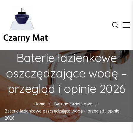
S
k
i
p
t
Czarny Mat
o
c
o
Baterie łazienkowe
n
t
oszczędzające wodę –
e
n
przegląd i opinie 2026
t
Home
Baterie Łazienkowe
Baterie łazienkowe oszczędzające wodę – przegląd i opinie
2026