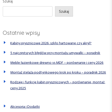
Szukaj
w
t
t
p
Szukaj
i
s
Ostatnie wpisy
u
Kabiny prysznicowe 2026: szkło hartowane czy akryl?
5 najczęstszych błędów przy montażu umywalki – poradnik
Meble łazienkowe drewno vs MDF – porównanie i ceny 2026
Montaż stelaża podtynkowego krok po kroku – poradnik 2026
Rodzaje i funkcje kabin prysznicowych – porównanie, montaż,
ceny 2025
Akcesoria i Dodatki