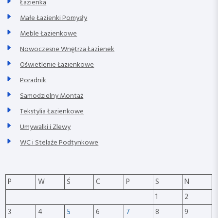
Łazienka
Małe Łazienki Pomysły
Meble Łazienkowe
Nowoczesne Wnętrza Łazienek
Oświetlenie Łazienkowe
Poradnik
Samodzielny Montaż
Tekstylia Łazienkowe
Umywalki i Zlewy
WC i Stelaże Podtynkowe
P
W
Ś
C
P
S
N
1
2
3
4
5
6
7
8
9