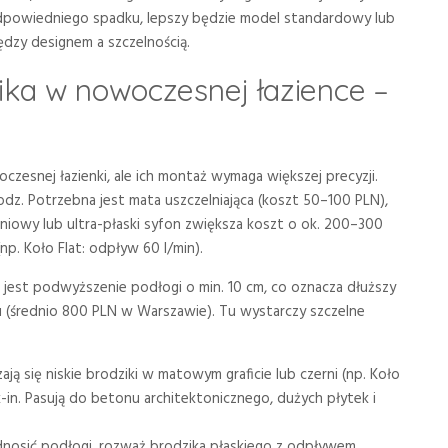
ć odpowiedniego spadku, lepszy będzie model standardowy lub
dzy designem a szczelnością.
ika w nowoczesnej łazience –
zesnej łazienki, ale ich montaż wymaga większej precyzji.
z. Potrzebna jest mata uszczelniająca (koszt 50–100 PLN),
niowy lub ultra-płaski syfon zwiększa koszt o ok. 200–300
p. Koło Flat: odpływ 60 l/min).
est podwyższenie podłogi o min. 10 cm, co oznacza dłuższy
u (średnio 800 PLN w Warszawie). Tu wystarczy szczelne
ają się niskie brodziki w matowym graficie lub czerni (np. Koło
k-in. Pasują do betonu architektonicznego, dużych płytek i
odnosić podłogi, rozważ brodzika płaskiego z odpływem