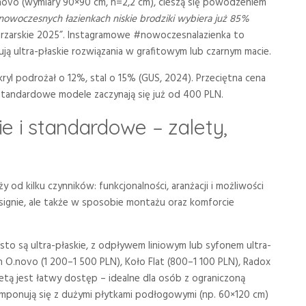
 O.novo (wymiary 90×90 cm, h=2,2 cm), cieszą się powodzeniem
nowoczesnych łazienkach niskie brodziki wybiera już 85%
rzarskie 2025”. Instagramowe #nowoczesnalazienka to
ją ultra-płaskie rozwiązania w grafitowym lub czarnym macie.
l podrożał o 12%, stal o 15% (GUS, 2024). Przeciętna cena
standardowe modele zaczynają się już od 400 PLN.
ie i standardowe – zalety,
od kilku czynników: funkcjonalności, aranżacji i możliwości
esignie, ale także w sposobie montażu oraz komforcie
to są ultra-płaskie, z odpływem liniowym lub syfonem ultra-
h O.novo (1 200–1 500 PLN), Koło Flat (800–1 100 PLN), Radox
letą jest łatwy dostęp – idealne dla osób z ograniczoną
komponują się z dużymi płytkami podłogowymi (np. 60×120 cm)