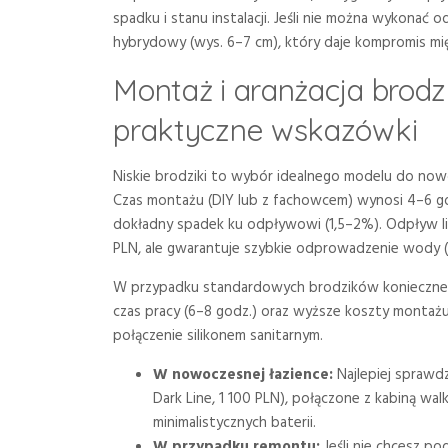
spadku i stanu instalacji. Jeśli nie można wykona
hybrydowy (wys. 6–7 cm), który daje kompromis mię
Montaż i aranżacja brodz
praktyczne wskazówki
Niskie brodziki to wybór idealnego modelu do nowoc
Czas montażu (DIY lub z fachowcem) wynosi 4–6 god
dokładny spadek ku odpływowi (1,5–2%). Odpływ li
PLN, ale gwarantuje szybkie odprowadzenie wody (n
W przypadku standardowych brodzików konieczne j
czas pracy (6–8 godz.) oraz wyższe koszty montaż
połączenie silikonem sanitarnym.
W nowoczesnej łazience:
Najlepiej sprawdz
Dark Line, 1 100 PLN), połączone z kabiną wal
minimalistycznych baterii.
W przypadku remontu:
Jeśli nie chcesz p