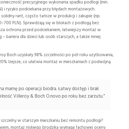
konieczność precyzyjnego wykonania spadku podłogi (min.
N) i ryzyko podciekania przy błędach montażowych.
olidny rant, często tańsze w produkcji i zakupie (np.
0–700 PLN). Sprawdzają się w blokach z podłogą bez
psza ochrona przed podciekaniem, łatwiejszy montaż w
– bariera dla dzieci lub osób starszych, a także mniej
eroy Boch uzyskały 98% szczelności po pół roku użytkowania,
 20% lżejsze, co ułatwia montaż w mieszkaniach z podwójną
na mamę po operacji biodra. Łatwy dostęp i brak
ność Villeroy & Boch O.novo po roku bez zarzutu.”
est szczelny w starszym mieszkaniu bez remontu podłogi?
ywem, montaż niskiego brodzika wymaga fachowej oceny