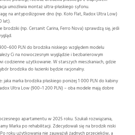
acja umożliwia montaż ultra-płaskiego syfonu.
gę na antypoślizgowe dno (np. Koło Flat, Radox Ultra Low)
 lat).
rodziki (np. Cersanit Carina, Ferro Nova) sprawdzą się, jeśli
wygląd.
 400–600 PLN do brodzika niskiego względem modelu
 zależy Ci na nowoczesnym wyglądzie i bezbarierowym
twi codzienne użytkowanie. W starszych mieszkaniach, gdzie
r brodzika do łazienki będzie racjonalny.
: jaka marka brodzika płaskiego poniżej 1 000 PLN do kabiny
 Radox Ultra Low (900–1 200 PLN) – oba modele mają dobre
oczesnego apartamentu w 2025 roku. Szukali rozwiązania,
my Marka po rehabilitacji. Zdecydowali się na brodzik niski
. Po roku użytkowania nie zauważyli żadnych przecieków, a