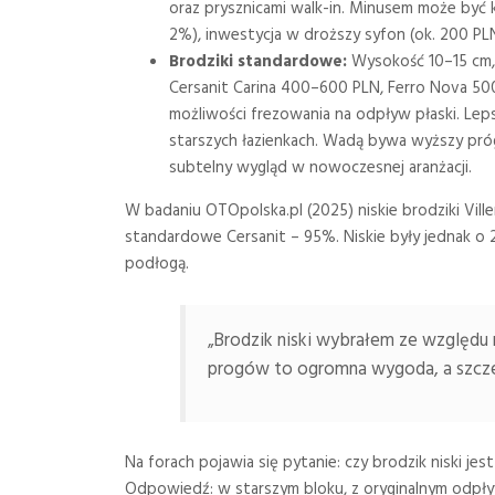
oraz prysznicami walk-in. Minusem może być 
2%), inwestycja w droższy syfon (ok. 200 PL
Brodziki standardowe:
Wysokość 10–15 cm, s
Cersanit Carina 400–600 PLN, Ferro Nova 50
możliwości frezowania na odpływ płaski. Le
starszych łazienkach. Wadą bywa wyższy próg 
subtelny wygląd w nowoczesnej aranżacji.
W badaniu OTOpolska.pl (2025) niskie brodziki Vill
standardowe Cersanit – 95%. Niskie były jednak o
podłogą.
„Brodzik niski wybrałem ze względu 
progów to ogromna wygoda, a szczel
Na forach pojawia się pytanie: czy brodzik niski j
Odpowiedź: w starszym bloku, z oryginalnym odpł