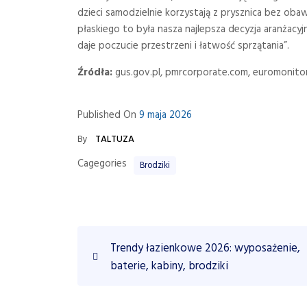
dzieci samodzielnie korzystają z prysznica bez ob
płaskiego to była nasza najlepsza decyzja aranżacyj
daje poczucie przestrzeni i łatwość sprzątania”.
Źródła:
gus.gov.pl, pmrcorporate.com, euromonitor.c
Published On
9 maja 2026
By
TALTUZA
Cagegories
Brodziki
N
P
Trendy łazienkowe 2026: wyposażenie,
r
a
baterie, kabiny, brodziki
e
w
v