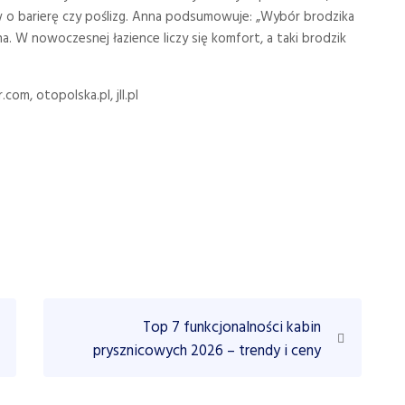
aw o barierę czy poślizg. Anna podsumowuje: „Wybór brodzika
na. W nowoczesnej łazience liczy się komfort, a taki brodzik
om, otopolska.pl, jll.pl
N
Top 7 funkcjonalności kabin
e
prysznicowych 2026 – trendy i ceny
x
t