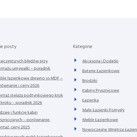
P
o
s
t
ie posty
Kategorie
najczęstszych błędów przy
Akcesoria i Dodatki
ntażu umywalki – poradnik
Baterie Łazienkowe
ble łazienkowe drewno vs MDF –
Brodziki
równanie i ceny 2026
Kabiny Prysznicowe
ntaż stelaża podtynkowego krok
Łazienka
 kroku – poradnik 2026
Małe Łazienki Pomysły
dzaje i funkcje kabin
ysznicowych – porównanie,
Meble Łazienkowe
ntaż, ceny 2025
Nowoczesne Wnętrza Łazie