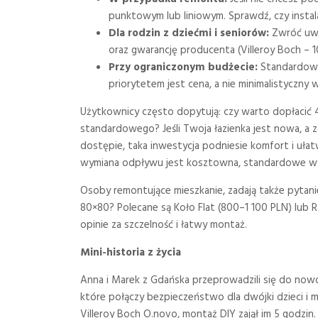
punktowym lub liniowym. Sprawdź, czy instal
Dla rodzin z dziećmi i seniorów:
Zwróć uwa
oraz gwarancję producenta (Villeroy Boch – 10
Przy ograniczonym budżecie:
Standardowe b
priorytetem jest cena, a nie minimalistyczny 
Użytkownicy często dopytują: czy warto dopłacić
standardowego? Jeśli Twoja łazienka jest nowa, a
dostępie, taka inwestycja podniesie komfort i uła
wymiana odpływu jest kosztowna, standardowe wybó
Osoby remontujące mieszkanie, zadają także pytanie
80×80? Polecane są Koło Flat (800–1 100 PLN) lub
opinie za szczelność i łatwy montaż.
Mini-historia z życia
Anna i Marek z Gdańska przeprowadzili się do now
które połączy bezpieczeństwo dla dwójki dzieci i ma
Villeroy Boch O.novo, montaż DIY zajął im 5 godzin