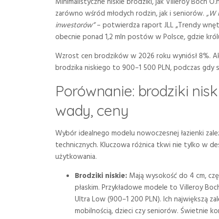
Minimalistyczne niskie brodziki, jak Villeroy Boch
zarówno wśród młodych rodzin, jak i seniorów.
„W 
inwestorów”
– potwierdza raport JLL „Trendy wnęt
obecnie ponad 1,2 mln postów w Polsce, gdzie królu
Wzrost cen brodzików w 2026 roku wyniósł 8%. Akry
brodzika niskiego to 900–1 500 PLN, podczas gdy 
Porównanie: brodziki nisk
wady, ceny
Wybór idealnego modelu nowoczesnej łazienki zależy 
technicznych. Kluczowa różnica tkwi nie tylko w d
użytkowania.
Brodziki niskie:
Mają wysokość do 4 cm, częs
płaskim. Przykładowe modele to Villeroy Boc
Ultra Low (900–1 200 PLN). Ich największą za
mobilnością, dzieci czy seniorów. Świetnie 