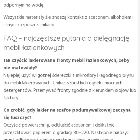
odpornym na wodę.
Wszystkie materiały źle znoszą kontakt z acetonem, alkoholem i
silnymi rozpuszczalnikami.
FAQ – najczęstsze pytania o pielęgnację
mebli łazienkowych
Jak czyścić lakierowane fronty mebli łazienkowych, żeby
nie matowiały?
Najlepiej użyć wilgotnej ściereczki z mikrofibry i łagodnego płynu
do mebli lakierowanych. Unikać szorstkich gąbek i mocnych
detergentów. Przemywać fronty zgodnie z kierunkiem słojów lub
faktury.
Co zrobić, gdy lakier na szafce podumywalkowej zaczyna
się łuszczyć?
Oczyścić powierzchnię, odtłuścić acetonem i delikatnie
przeszlifować papierem o gradacji 80–220. Następnie nałożyć