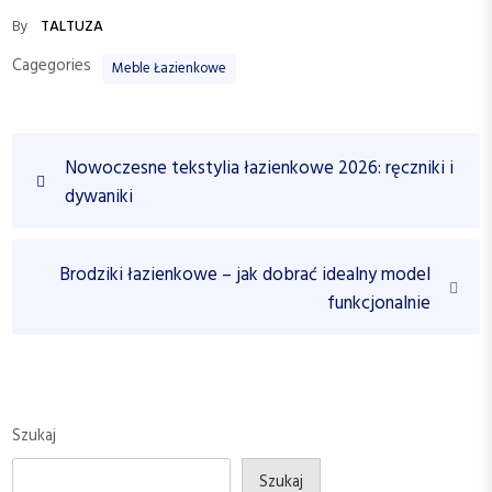
By
TALTUZA
Cagegories
Meble Łazienkowe
N
P
Nowoczesne tekstylia łazienkowe 2026: ręczniki i
a
r
dywaniki
w
e
v
i
i
N
Brodziki łazienkowe – jak dobrać idealny model
g
o
e
funkcjonalnie
a
u
x
c
s
t
P
P
j
o
o
a
s
s
Szukaj
w
t
t
p
Szukaj