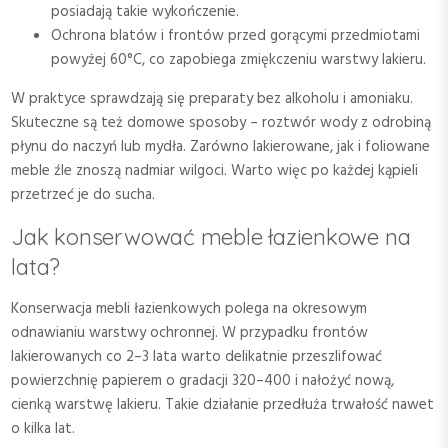
posiadają takie wykończenie.
Ochrona blatów i frontów przed gorącymi przedmiotami
powyżej 60°C, co zapobiega zmiękczeniu warstwy lakieru.
W praktyce sprawdzają się preparaty bez alkoholu i amoniaku.
Skuteczne są też domowe sposoby – roztwór wody z odrobiną
płynu do naczyń lub mydła. Zarówno lakierowane, jak i foliowane
meble źle znoszą nadmiar wilgoci. Warto więc po każdej kąpieli
przetrzeć je do sucha.
Jak konserwować meble łazienkowe na
lata?
Konserwacja mebli łazienkowych polega na okresowym
odnawianiu warstwy ochronnej. W przypadku frontów
lakierowanych co 2–3 lata warto delikatnie przeszlifować
powierzchnię papierem o gradacji 320–400 i nałożyć nową,
cienką warstwę lakieru. Takie działanie przedłuża trwałość nawet
o kilka lat.