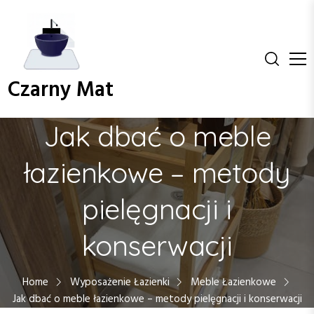
S
k
i
p
t
Czarny Mat
o
c
o
Jak dbać o meble
n
t
łazienkowe – metody
e
n
pielęgnacji i
t
konserwacji
Home
Wyposażenie Łazienki
Meble Łazienkowe
Jak dbać o meble łazienkowe – metody pielęgnacji i konserwacji