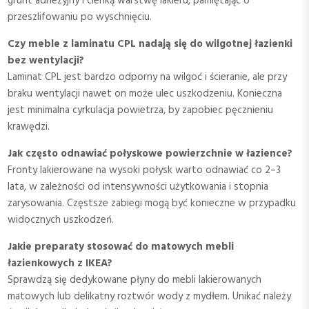
grunt adhezyjny i cienką warstwę lakieru, pamiętając o
przeszlifowaniu po wyschnięciu.
Czy meble z laminatu CPL nadają się do wilgotnej łazienki
bez wentylacji?
Laminat CPL jest bardzo odporny na wilgoć i ścieranie, ale przy
braku wentylacji nawet on może ulec uszkodzeniu. Konieczna
jest minimalna cyrkulacja powietrza, by zapobiec pęcznieniu
krawędzi.
Jak często odnawiać połyskowe powierzchnie w łazience?
Fronty lakierowane na wysoki połysk warto odnawiać co 2–3
lata, w zależności od intensywności użytkowania i stopnia
zarysowania. Częstsze zabiegi mogą być konieczne w przypadku
widocznych uszkodzeń.
Jakie preparaty stosować do matowych mebli
łazienkowych z IKEA?
Sprawdzą się dedykowane płyny do mebli lakierowanych
matowych lub delikatny roztwór wody z mydłem. Unikać należy