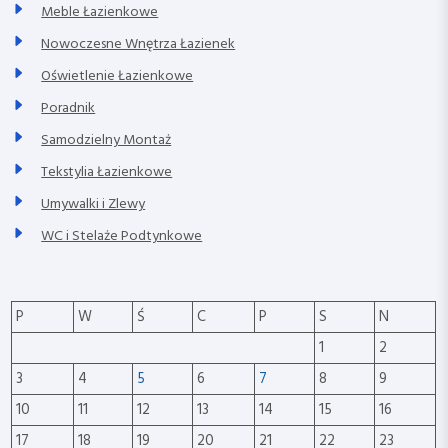
Meble Łazienkowe
Nowoczesne Wnętrza Łazienek
Oświetlenie Łazienkowe
Poradnik
Samodzielny Montaż
Tekstylia Łazienkowe
Umywalki i Zlewy
WC i Stelaże Podtynkowe
P
W
Ś
C
P
S
N
1
2
3
4
5
6
7
8
9
10
11
12
13
14
15
16
17
18
19
20
21
22
23