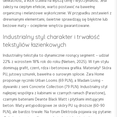
delikatność, a IKEA stawia na lepszą cenę i wytrzymałość. Jeśli
zależy na ciepłym efekcie, warto postawić na bawełnę
organiczną i melanżowe wykończenie. W przypadku zestawień z
drewnianymi elementami, świetnie sprawdzają się błękitne lub
beżowe maty – ocieplenie wnętrza gwarantowane.
Industrialny styl: charakter i trwałość
tekstyliów łazienkowych
Industrialny tekstylia to dynamicznie rosnący segment – udział
22% z wzrostem 18% rok do roku (Nielsen, 2025). W tym stylu
dominują grafit, czerń, rdza i betonowa grafika. Materiały? Skóra
PU, jutowy sznurek, bawełna o surowym splocie. Zara Home
proponuje ręczniki Urban Looms (69 PLN), a Madam Living –
dywaniki z serii Concrete Collection (79 PLN). Industrialny styl
najlepiej współgra z kabinami w czarnych ramach (Parastone),
czarnymi bateriami Deante Black Matt i płytkami imitującymi
beton. Maty antypoślizgowe ze skóry PU są droższe (60-90
PLN), ale bardzo trwałe. Na forum Elektroda pojawia się pytanie: