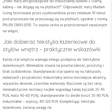
„Poleć maty antypoślizgowe do industrialnej łazienki z czarną
kabiną – nie ślizgają się na płytkach?” Odpowiedź: maty Madam
Living testowane przez użytkowników przez minimum 10 minut
pod prysznicem nie przesuwają się na płytkach, zgodnie z normą
PN-EN 13893:2010. To ważna cecha w przestrzeniach narażonych
na wilgoć.
Jak dobierać tekstylia łazienkowe do
stylów wnętrz – praktyczne wskazówki
Każdy styl wnętrza wymaga innego podejścia do tekstyliów
łazienkowych. Minimalizm stawia na powtarzalność, prostotę i
brak ozdobników. Skandynawski styl opiera się na fakturach,
melanżach i przytulności. Industrialny wnosi mocniejsze akcenty,
wyraziste desenie, szorstkie materiały. Kluczowe są też ceny:
minimalistyczne zestawy zwykle wypadają taniej (ręcznik 25-45
PLN, mata 40-60 PLN), skandynawskie to średni koszt 35-80 PLN,
industrialne – wyższy, 40-120 PLN. Kompletując tekstylia
łazienkowe, zwracaj uwagę na: