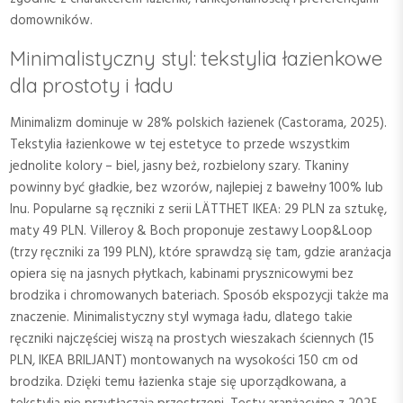
domowników.
Minimalistyczny styl: tekstylia łazienkowe
dla prostoty i ładu
Minimalizm dominuje w 28% polskich łazienek (Castorama, 2025).
Tekstylia łazienkowe w tej estetyce to przede wszystkim
jednolite kolory – biel, jasny beż, rozbielony szary. Tkaniny
powinny być gładkie, bez wzorów, najlepiej z bawełny 100% lub
lnu. Popularne są ręczniki z serii LÄTTHET IKEA: 29 PLN za sztukę,
maty 49 PLN. Villeroy & Boch proponuje zestawy Loop&Loop
(trzy ręczniki za 199 PLN), które sprawdzą się tam, gdzie aranżacja
opiera się na jasnych płytkach, kabinami prysznicowymi bez
brodzika i chromowanych bateriach. Sposób ekspozycji także ma
znaczenie. Minimalistyczny styl wymaga ładu, dlatego takie
ręczniki najczęściej wiszą na prostych wieszakach ściennych (15
PLN, IKEA BRILJANT) montowanych na wysokości 150 cm od
brodzika. Dzięki temu łazienka staje się uporządkowana, a