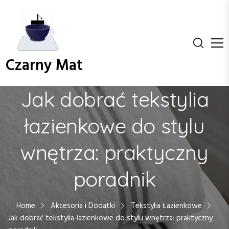
S
k
i
p
t
Czarny Mat
o
c
o
Jak dobrać tekstylia
n
t
łazienkowe do stylu
e
n
wnętrza: praktyczny
t
poradnik
Home
Akcesoria i Dodatki
Tekstylia Łazienkowe
Jak dobrać tekstylia łazienkowe do stylu wnętrza: praktyczny