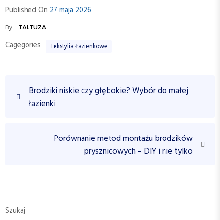
Published On
27 maja 2026
By
TALTUZA
Cagegories
Tekstylia Łazienkowe
N
P
Brodziki niskie czy głębokie? Wybór do małej
a
r
łazienki
w
e
v
i
i
N
Porównanie metod montażu brodzików
g
o
e
prysznicowych – DIY i nie tylko
a
u
x
c
s
t
P
P
j
o
o
a
s
s
Szukaj
w
t
t