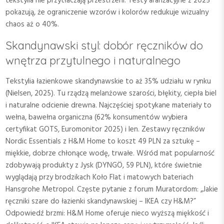
tekstylia nie przytłaczają przestrzeni. Testy aranżacyjne z 2025
pokazują, że ograniczenie wzorów i kolorów redukuje wizualny
chaos aż o 40%.
Skandynawski styl: dobór ręczników do
wnętrza przytulnego i naturalnego
Tekstylia łazienkowe skandynawskie to aż 35% udziału w rynku
(Nielsen, 2025). Tu rządzą melanżowe szarości, błękity, ciepła biel
i naturalne odcienie drewna. Najczęściej spotykane materiały to
wełna, bawełna organiczna (62% konsumentów wybiera
certyfikat GOTS, Euromonitor 2025) i len. Zestawy ręczników
Nordic Essentials z H&M Home to koszt 49 PLN za sztukę –
miękkie, dobrze chłonące wodę, trwałe. Wśród mat popularność
zdobywają produkty z Jysk (DYNGÖ, 59 PLN), które świetnie
wyglądają przy brodzikach Koło Flat i matowych bateriach
Hansgrohe Metropol. Częste pytanie z forum Muratordom: „Jakie
ręczniki szare do łazienki skandynawskiej – IKEA czy H&M?”
Odpowiedź brzmi: H&M Home oferuje nieco wyższą miękkość i