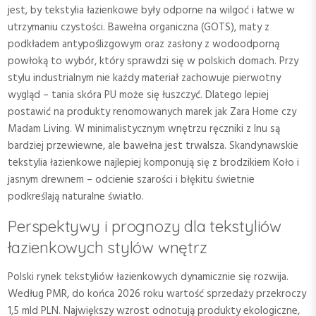
jest, by tekstylia łazienkowe były odporne na wilgoć i łatwe w
utrzymaniu czystości. Bawełna organiczna (GOTS), maty z
podkładem antypoślizgowym oraz zasłony z wodoodporną
powłoką to wybór, który sprawdzi się w polskich domach. Przy
stylu industrialnym nie każdy materiał zachowuje pierwotny
wygląd – tania skóra PU może się łuszczyć. Dlatego lepiej
postawić na produkty renomowanych marek jak Zara Home czy
Madam Living. W minimalistycznym wnętrzu ręczniki z lnu są
bardziej przewiewne, ale bawełna jest trwalsza. Skandynawskie
tekstylia łazienkowe najlepiej komponują się z brodzikiem Koło i
jasnym drewnem – odcienie szarości i błękitu świetnie
podkreślają naturalne światło.
Perspektywy i prognozy dla tekstyliów
łazienkowych stylów wnętrz
Polski rynek tekstyliów łazienkowych dynamicznie się rozwija.
Według PMR, do końca 2026 roku wartość sprzedaży przekroczy
1,5 mld PLN. Największy wzrost odnotują produkty ekologiczne,