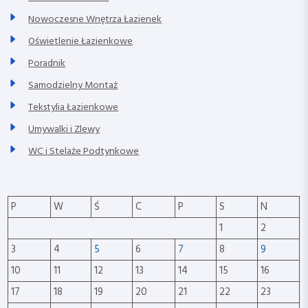
Nowoczesne Wnętrza Łazienek
Oświetlenie Łazienkowe
Poradnik
Samodzielny Montaż
Tekstylia Łazienkowe
Umywalki i Zlewy
WC i Stelaże Podtynkowe
P
W
Ś
C
P
S
N
1
2
3
4
5
6
7
8
9
10
11
12
13
14
15
16
17
18
19
20
21
22
23