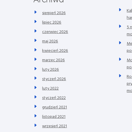
p
Ka
sierpień 2026
i
ha
lipiec 2026
5 
s
czerwiec 2026
mo
u
maj 2026
Me
po
kwiecień 2026
Mo
marzec 2026
po
luty 2026
Ro
styczeń 2026
pr
luty 2022
mo
styczeń 2022
grudzień 2021
listopad 2021
wrzesień 2021