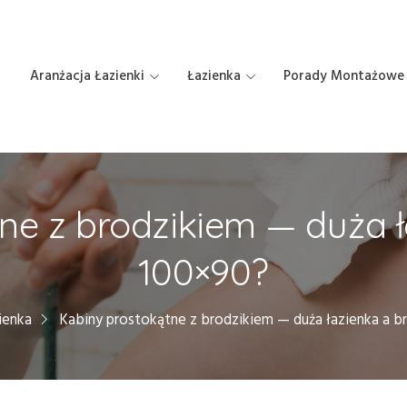
Aranżacja Łazienki
Łazienka
Porady Montażowe
ne z brodzikiem — duża ł
100×90?
ienka
Kabiny prostokątne z brodzikiem — duża łazienka a b