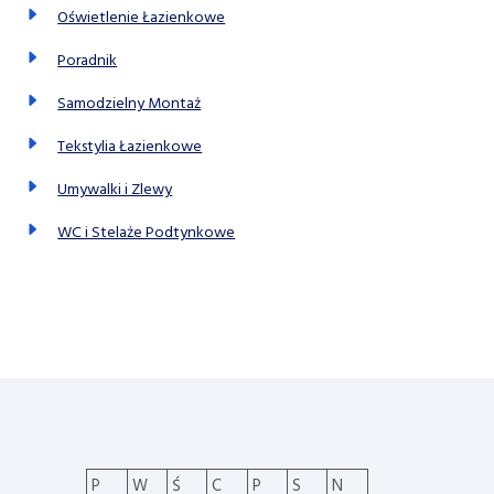
Oświetlenie Łazienkowe
Poradnik
Samodzielny Montaż
Tekstylia Łazienkowe
Umywalki i Zlewy
WC i Stelaże Podtynkowe
P
W
Ś
C
P
S
N