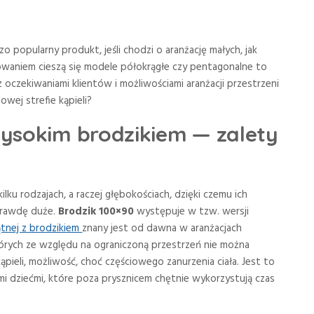
o popularny produkt, jeśli chodzi o aranżację małych, jak
owaniem cieszą się modele półokrągłe czy pentagonalne to
 oczekiwaniami klientów i możliwościami aranżacji przestrzeni
wej strefie kąpieli?
wysokim brodzikiem — zalety
lku rodzajach, a raczej głębokościach, dzięki czemu ich
aprawdę duże.
Brodzik 100×90
występuje w tzw. wersji
tnej z brodzikiem
znany jest od dawna w aranżacjach
tórych ze względu na ograniczoną przestrzeń nie można
ieli, możliwość, choć częściowego zanurzenia ciała. Jest to
mi dziećmi, które poza prysznicem chętnie wykorzystują czas