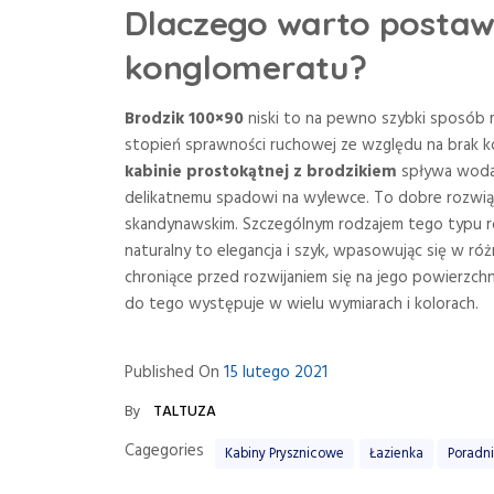
Dlaczego warto postawi
konglomeratu?
Brodzik 100×90
niski to na pewno szybki sposób 
stopień sprawności ruchowej ze względu na brak k
kabinie prostokątnej z brodzikiem
spływa woda
delikatnemu spadowi na wylewce. To dobre rozwiąz
skandynawskim. Szczególnym rodzajem tego typu r
naturalny to elegancja i szyk, wpasowując się w róż
chroniące przed rozwijaniem się na jego powierzchni
do tego występuje w wielu wymiarach i kolorach.
Published On
15 lutego 2021
By
TALTUZA
Cagegories
Kabiny Prysznicowe
Łazienka
Poradn