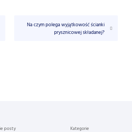
N
Na czym polega wyjątkowość ścianki
e
prysznicowej składanej?
x
t
P
o
s
t
ie posty
Kategorie