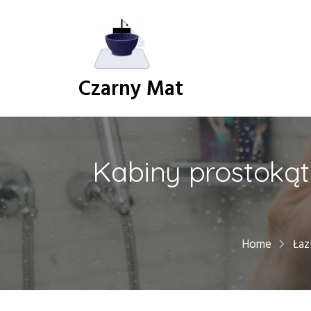
S
k
i
p
t
Czarny Mat
o
c
o
n
t
Kabiny prostokąt
e
n
t
Home
Łaz