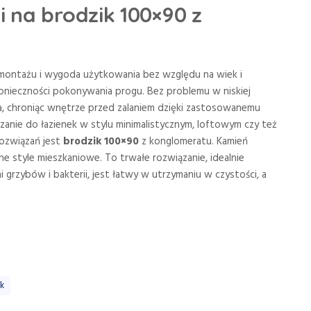
 na brodzik 100×90 z
montażu i wygoda użytkowania bez względu na wiek i
onieczności pokonywania progu. Bez problemu w niskiej
, chroniąc wnętrze przed zalaniem dzięki zastosowanemu
anie do łazienek w stylu minimalistycznym, loftowym czy też
ozwiązań jest
brodzik 100×90
z konglomeratu. Kamień
ne style mieszkaniowe. To trwałe rozwiązanie, idealnie
 grzybów i bakterii, jest łatwy w utrzymaniu w czystości, a
ik