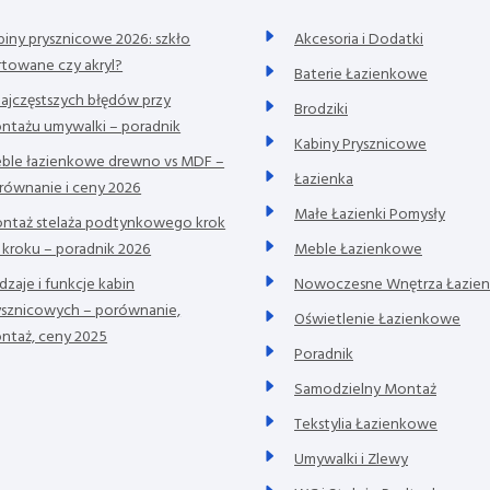
biny prysznicowe 2026: szkło
Akcesoria i Dodatki
rtowane czy akryl?
Baterie Łazienkowe
najczęstszych błędów przy
Brodziki
ntażu umywalki – poradnik
Kabiny Prysznicowe
ble łazienkowe drewno vs MDF –
Łazienka
równanie i ceny 2026
Małe Łazienki Pomysły
ntaż stelaża podtynkowego krok
 kroku – poradnik 2026
Meble Łazienkowe
dzaje i funkcje kabin
Nowoczesne Wnętrza Łazie
ysznicowych – porównanie,
Oświetlenie Łazienkowe
ntaż, ceny 2025
Poradnik
Samodzielny Montaż
Tekstylia Łazienkowe
Umywalki i Zlewy