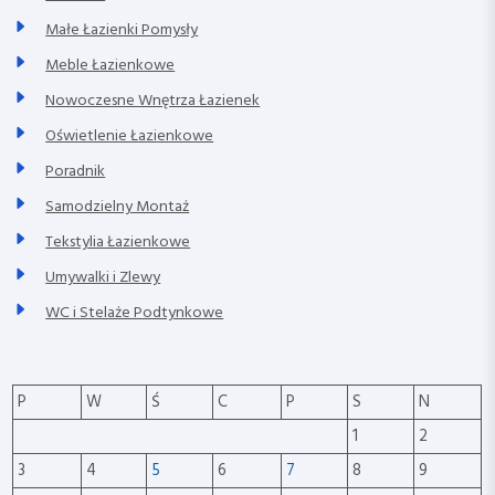
Małe Łazienki Pomysły
Meble Łazienkowe
Nowoczesne Wnętrza Łazienek
Oświetlenie Łazienkowe
Poradnik
Samodzielny Montaż
Tekstylia Łazienkowe
Umywalki i Zlewy
WC i Stelaże Podtynkowe
P
W
Ś
C
P
S
N
1
2
3
4
5
6
7
8
9