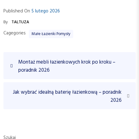
Published On
5 lutego 2026
By
TALTUZA
Cagegories
Małe Łazienki Pomysły
N
P
Montaż mebli łazienkowych krok po kroku –
a
r
poradnik 2026
w
e
v
i
i
N
Jak wybrać idealną baterię łazienkową – poradnik
g
o
e
2026
a
u
x
c
s
t
P
P
j
o
o
a
s
s
Szukaj