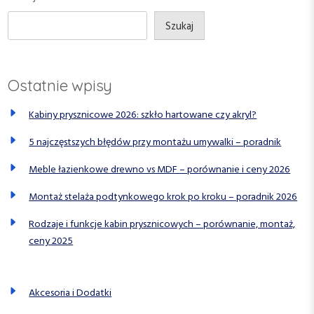
w
t
t
p
Szukaj
i
s
Ostatnie wpisy
u
Kabiny prysznicowe 2026: szkło hartowane czy akryl?
5 najczęstszych błędów przy montażu umywalki – poradnik
Meble łazienkowe drewno vs MDF – porównanie i ceny 2026
Montaż stelaża podtynkowego krok po kroku – poradnik 2026
Rodzaje i funkcje kabin prysznicowych – porównanie, montaż,
ceny 2025
Akcesoria i Dodatki