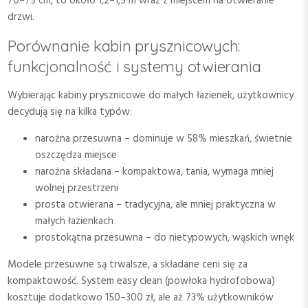
70–75 cm, to około 1,2–1,5 m wraz z miejscem na otwieranie
drzwi.
Porównanie kabin prysznicowych:
funkcjonalność i systemy otwierania
Wybierając kabiny prysznicowe do małych łazienek, użytkownicy
decydują się na kilka typów:
narożna przesuwna – dominuje w 58% mieszkań, świetnie
oszczędza miejsce
narożna składana – kompaktowa, tania, wymaga mniej
wolnej przestrzeni
prosta otwierana – tradycyjna, ale mniej praktyczna w
małych łazienkach
prostokątna przesuwna – do nietypowych, wąskich wnęk
Modele przesuwne są trwalsze, a składane ceni się za
kompaktowość. System easy clean (powłoka hydrofobowa)
kosztuje dodatkowo 150–300 zł, ale aż 73% użytkowników