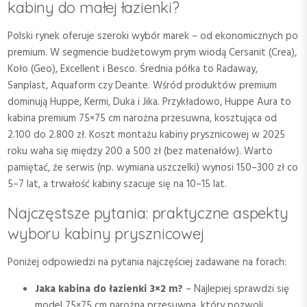
kabiny do małej łazienki?
Polski rynek oferuje szeroki wybór marek – od ekonomicznych po
premium. W segmencie budżetowym prym wiodą Cersanit (Crea),
Koło (Geo), Excellent i Besco. Średnia półka to Radaway,
Sanplast, Aquaform czy Deante. Wśród produktów premium
dominują Huppe, Kermi, Duka i Jika. Przykładowo, Huppe Aura to
kabina premium 75×75 cm narożna przesuwna, kosztująca od
2.100 do 2.800 zł. Koszt montażu kabiny prysznicowej w 2025
roku waha się między 200 a 500 zł (bez materiałów). Warto
pamiętać, że serwis (np. wymiana uszczelki) wynosi 150–300 zł co
5–7 lat, a trwałość kabiny szacuje się na 10–15 lat.
Najczęstsze pytania: praktyczne aspekty
wyboru kabiny prysznicowej
Poniżej odpowiedzi na pytania najczęściej zadawane na forach:
Jaka kabina do łazienki 3×2 m?
– Najlepiej sprawdzi się
model 75×75 cm narożna przesuwna, który pozwoli