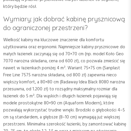
który będzie rósł.
Wymiary: jak dobrać kabinę prysznicową
do ograniczonej przestrzeni?
Wielkość kabiny ma kluczowe znaczenie dla komfortu
użytkowania oraz ergonomii. Najmniejsze kabiny prysznicowe do
małych łazienek zaczynają się od 70×70 cm (np. model Koło Geo
7070 narożna składana, cena od 600 zł), co pozwala zmieścić się
nawet w łazienkach poniżej 4 m². Wariant 75×75 cm (Sanplast
Free Line 7575 narożna składana, od 800 zł) zapewnia nieco
większy komfort, a 80×80 cm (Radaway Idea Black 8080 narożna
przesuwna, od 1.200 zł) to rozsądny maksymalny rozmiar dla
łazienek do 5 m². Dla wąskich i długich łazienek pojawiają się
modele prostokątne 80×90 cm (Aquaform Modern), które
pozwalają wykorzystać trudne wnęki. Brodziki o głębokości 4–5
cm są standardem, a głębsze (8–10 cm) wymagają już większej
przestrzeni. Minimalna szerokość łazienki, by zamontować kabinę