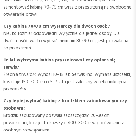
Minimalna szerokość to 1,2–1,5 m, co pozwala bezpiecznie
zamontować kabinę 70–75 cm wraz z przestrzenią na swobodne
otwieranie drzwi.
Czy kabina 70×70 cm wystarczy dla dwóch osób?
Nie, to rozmiar odpowiedni wyłącznie dla jednej osoby. Dla
dwóch osób warto wybrać minimum 80×90 cm, jeśli pozwala na
to przestrzeń.
Ile lat wytrzyma kabina prysznicowa i czy opłaca się
serwis?
Średnia trwałość wynosi 10–15 lat. Serwis (np. wymiana uszczelki)
kosztuje 150–300 zł co 5–7 lat i jest zalecany w celu uniknięcia
przecieków.
Czy lepiej wybrać kabinę z brodzkiem zabudowanym czy
osobnym?
Brodzik zabudowany pozwala zaoszczędzić 20–30 cm
powierzchni, lecz jest droższy o 400–800 zł w porównaniu z
osobnym rozwiązaniem.