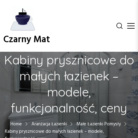
S
k
i
p
t
Czarny Mat
o
c
o
Kabiny prysznicowe do
n
t
małych łazienek –
e
n
modele,
t
funkcjonalność, ceny
Home
Aranżacja Łazienki
Małe Łazienki Pomysły
Kabiny prysznicowe do małych łazienek – modele,