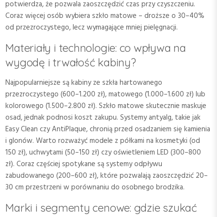
potwierdza, że pozwala zaoszczędzić czas przy czyszczeniu.
Coraz więcej osób wybiera szkło matowe – droższe o 30–40%
od przezroczystego, lecz wymagające mniej pielęgnacji.
Materiały i technologie: co wpływa na
wygodę i trwałość kabiny?
Najpopularniejsze są kabiny ze szkła hartowanego
przezroczystego (600–1.200 zł), matowego (1.000–1.600 zł) lub
kolorowego (1.500–2.800 zł). Szkło matowe skutecznie maskuje
osad, jednak podnosi koszt zakupu. Systemy antyalg, takie jak
Easy Clean czy AntiPlaque, chronią przed osadzaniem się kamienia
i glonów. Warto rozważyć modele z półkami na kosmetyki (od
150 zł), uchwytami (50–150 zł) czy oświetleniem LED (300–800
zł). Coraz częściej spotykane są systemy odpływu
zabudowanego (200–600 zł), które pozwalają zaoszczędzić 20–
30 cm przestrzeni w porównaniu do osobnego brodzika.
Marki i segmenty cenowe: gdzie szukać