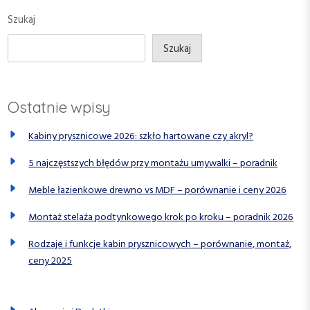
a
s
s
Szukaj
w
t
t
p
Szukaj
i
s
Ostatnie wpisy
u
Kabiny prysznicowe 2026: szkło hartowane czy akryl?
5 najczęstszych błędów przy montażu umywalki – poradnik
Meble łazienkowe drewno vs MDF – porównanie i ceny 2026
Montaż stelaża podtynkowego krok po kroku – poradnik 2026
Rodzaje i funkcje kabin prysznicowych – porównanie, montaż,
ceny 2025