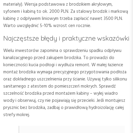
materiały). Wersja podstawowa z brodzikiem akrylowym,
syfonem i kabiną to ok. 2000 PLN. Za stalowy brodzik i markową
kabinę z odpływem liniowym trzeba zapłacić nawet 3500 PLN.
Warto uwzględnić 5-10% wzrost cen rocznie.
Najczęstsze błędy i praktyczne wskazówki
Wielu inwestorów zapomina o sprawdzeniu spadku odpływu
kanalizacyjnego przed zakupem brodzika. To prowadzi do
konieczności kucia podłogi i wydłuża remont. W małej łazience
montaż brodzika wymaga precyzyjnego przygotowania podłoża
oraz dokładnego uszczelnienia przy ścianie. Używaj tylko silikonu
sanitarnego z atestem do pomieszczeń mokrych. Sprawdź
szczelność brodzika przed montażem kabiny – wylej wiadro
wody i obserwuj, czy nie pojawiają się przecieki. Jeśli montujesz
prysznic bez brodzika, zadbaj o prawidłową hydroizolację całej
strefy mokrej.