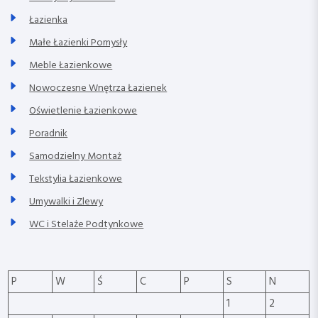
Łazienka
Małe Łazienki Pomysły
Meble Łazienkowe
Nowoczesne Wnętrza Łazienek
Oświetlenie Łazienkowe
Poradnik
Samodzielny Montaż
Tekstylia Łazienkowe
Umywalki i Zlewy
WC i Stelaże Podtynkowe
P
W
Ś
C
P
S
N
1
2