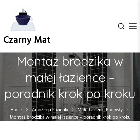
S
k
i
p
t
Czarny Mat
o
c
o
Montaż brodzika w
n
t
małej łazience –
e
n
poradnik krok po kroku
t
Home
Aranżacja Łazienki
Małe Łazienki Pomysły
Montaż brodzika w małej łazience – poradnik krok po kroku