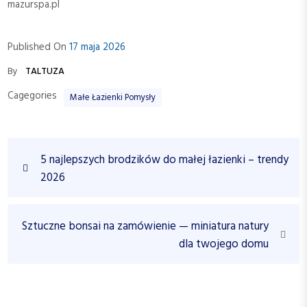
mazurspa.pl
Published On
17 maja 2026
By
TALTUZA
Cagegories
Małe Łazienki Pomysły
N
P
5 najlepszych brodzików do małej łazienki – trendy
a
r
2026
w
e
v
i
i
N
Sztuczne bonsai na zamówienie — miniatura natury
g
o
e
dla twojego domu
a
u
x
c
s
t
P
P
j
o
o