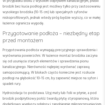
W przypadku bloku z wysokim odpływem kanalizacyjnym, płaski
brodzik bez kucia podłogi jest możliwy tylko przy zastosowaniu
wysokiego brodzika (10-15 cm) lub specjalnych syfonów
niskoprofilowych, jednak wtedy próg będzie wyższy, co w małej
łazience ogranicza wygodę.
Przygotowanie podłoża – niezbędny etap
przed montażem
Przygotowania podłoża wymagają precyzyjnego sprawdzenia i
wyrównania powierzchni. W łazience montaż brodzika zaczyna
się od usunięcia starych elementów i sprawdzenia pionu
kanalizacyjnego. Nierówności najlepiej wyrównać zaprawą
samopoziomującą. W blokach często konieczne jest rozkucie
podłogi na głębokość 10-15 cm, by zapewnić miejsce na syfon i
spadek rury.
Hydroizolacja to podstawa. Użyj maty lub folii w płynie, a pod
brodzik podpłytkowy połóż twardą płytę styropianową, która
dodatkowo wygłuszy odgłosy i zapobiegnie mikroprzesunięciom.