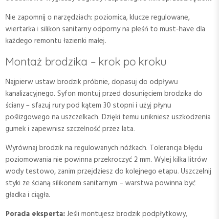
Nie zapomnij o narzędziach: poziomica, klucze regulowane,
wiertarka i silikon sanitarny odporny na pleśń to must-have dla
każdego remontu łazienki małej.
Montaż brodzika – krok po kroku
Najpierw ustaw brodzik próbnie, dopasuj do odpływu
kanalizacyjnego. Syfon montuj przed dosunięciem brodzika do
ściany – sfazuj rury pod kątem 30 stopni i użyj płynu
poślizgowego na uszczelkach. Dzięki temu unikniesz uszkodzenia
gumek i zapewnisz szczelność przez lata.
Wyrównaj brodzik na regulowanych nóżkach. Tolerancja błędu
poziomowania nie powinna przekroczyć 2 mm. Wylej kilka litrów
wody testowo, zanim przejdziesz do kolejnego etapu. Uszczelnij
styki ze ścianą silikonem sanitarnym – warstwa powinna być
gładka i ciągła.
Porada eksperta:
Jeśli montujesz brodzik podpłytkowy,