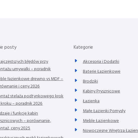
P
o
s
t
ie posty
Kategorie
najczęstszych błędów przy
Akcesoria i Dodatki
ntażu umywalki – poradnik
Baterie Łazienkowe
ble łazienkowe drewno vs MDF –
Brodziki
równanie i ceny 2026
Kabiny Prysznicowe
ntaż stelaża podtynkowego krok
Łazienka
 kroku – poradnik 2026
Małe Łazienki Pomysły
dzaje i funkcje kabin
ysznicowych – porównanie,
Meble Łazienkowe
ntaż, ceny 2025
Nowoczesne Wnętrza Łazie