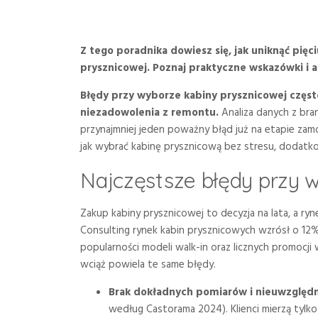
Z tego poradnika dowiesz się, jak uniknąć pię
prysznicowej. Poznaj praktyczne wskazówki i a
Błędy przy wyborze kabiny prysznicowej częs
niezadowolenia z remontu.
Analiza danych z bra
przynajmniej jeden poważny błąd już na etapie za
jak wybrać kabinę prysznicową bez stresu, dodat
Najczęstsze błędy przy 
Zakup kabiny prysznicowej to decyzja na lata, a ry
Consulting rynek kabin prysznicowych wzrósł o 12%
popularności modeli walk-in oraz licznych promocji 
wciąż powiela te same błędy.
Brak dokładnych pomiarów i nieuwzględni
według Castorama 2024). Klienci mierzą tylko