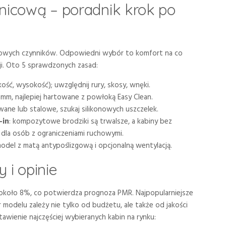
nicową – poradnik krok po
czowych czynników. Odpowiedni wybór to komfort na co
cji. Oto 5 sprawdzonych zasad:
ość, wysokość); uwzględnij rury, skosy, wnęki.
 mm, najlepiej hartowane z powłoką Easy Clean.
ane lub stalowe, szukaj silikonowych uszczelek.
-in
: kompozytowe brodziki są trwalsze, a kabiny bez
 dla osób z ograniczeniami ruchowymi.
model z matą antypoślizgową i opcjonalną wentylacją.
 i opinie
około 8%, co potwierdza prognoza PMR. Najpopularniejsze
 modelu zależy nie tylko od budżetu, ale także od jakości
stawienie najczęściej wybieranych kabin na rynku: