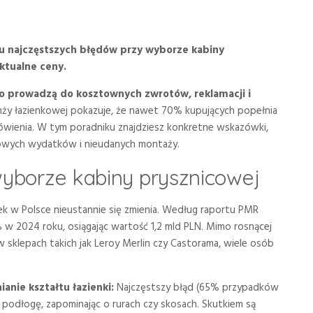
ciu najczęstszych błędów przy wyborze kabiny
ktualne ceny.
to prowadzą do kosztownych zwrotów, reklamacji i
nży łazienkowej pokazuje, że nawet 70% kupujących popełnia
mówienia. W tym poradniku znajdziesz konkretne wskazówki,
kowych wydatków i nieudanych montaży.
wyborze kabiny prysznicowej
nek w Polsce nieustannie się zmienia. Według raportu PMR
 w 2024 roku, osiągając wartość 1,2 mld PLN. Mimo rosnącej
w sklepach takich jak Leroy Merlin czy Castorama, wiele osób
anie kształtu łazienki:
Najczęstszy błąd (65% przypadków
 podłogę, zapominając o rurach czy skosach. Skutkiem są