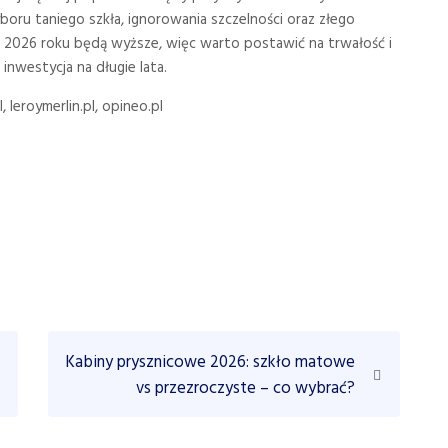
oru taniego szkła, ignorowania szczelności oraz złego
w 2026 roku będą wyższe, więc warto postawić na trwałość i
 inwestycja na długie lata.
 leroymerlin.pl, opineo.pl
N
Kabiny prysznicowe 2026: szkło matowe
e
vs przezroczyste – co wybrać?
x
t