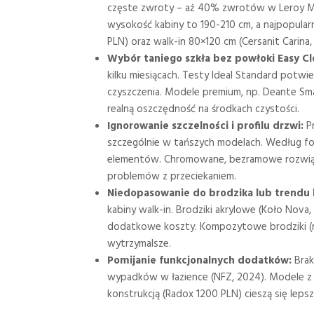
częste zwroty – aż 40% zwrotów w Leroy Me
wysokość kabiny to 190-210 cm, a najpopular
PLN) oraz walk-in 80×120 cm (Cersanit Carina,
Wybór taniego szkła bez powłoki Easy Cl
kilku miesiącach. Testy Ideal Standard potw
czyszczenia. Modele premium, np. Deante Sma
realną oszczędność na środkach czystości.
Ignorowanie szczelności i profilu drzwi:
Pr
szczególnie w tańszych modelach. Według f
elementów. Chromowane, bezramowe rozwiązan
problemów z przeciekaniem.
Niedopasowanie do brodzika lub trendu
kabiny walk-in. Brodziki akrylowe (Koło Nova
dodatkowe koszty. Kompozytowe brodziki (np
wytrzymalsze.
Pomijanie funkcjonalnych dodatków:
Brak
wypadków w łazience (NFZ, 2024). Modele z k
konstrukcją (Radox 1200 PLN) cieszą się lepsz