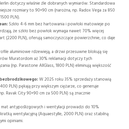
rlin dotyczy właśnie źle dobranych wymiarów. Standardowa
niejsze rozmiary to 90×90 cm (narożna, np. Radox Vega za 850
 1500 PLN).
ean:
Szkło 4-6 mm bez hartowania i powłoki matowieje po
ierdzają, że szkło bez powłok wymaga nawet 70% więcej
rt (2200 PLN), oferują samoczyszczące powierzchnie, co daje
ofile aluminiowe rdzewieją, a drzwi przesuwne blokują się
orów Muratordom aż 30% reklamacji dotyczy tych
ia (np. Parastone AllGlass, 1800 PLN) eliminują większość
 bezbrodzikowego:
W 2025 roku 35% sprzedaży stanowią
, 400 PLN) pękają przy większym ciężarze, co generuje
. Ravak City 90×90 cm za 500 PLN) są znacznie
 mat antypoślizgowych i wentylacji prowadzi do 10%
ratką wentylacyjną (Aquaestylle, 2000 PLN) oraz stabilną
ymi opiniami.