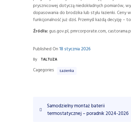
prysznicowej dotyczą niedokładnych pomiarów, wyb
dopasowania do brodzika lub stylu łazienki. Ceny 
funkcjonalność już dziś. Przemyśl każdą decyzję – to
Źródła:
gus.gov.pl, pmrcorporate.com, castorama.pl,
Published On
18 stycznia 2026
By
TALTUZA
Cagegories
Łazienka
N
P
Samodzielny montaż baterii
r
a
termostatycznej – poradnik 2024-2026
e
w
v