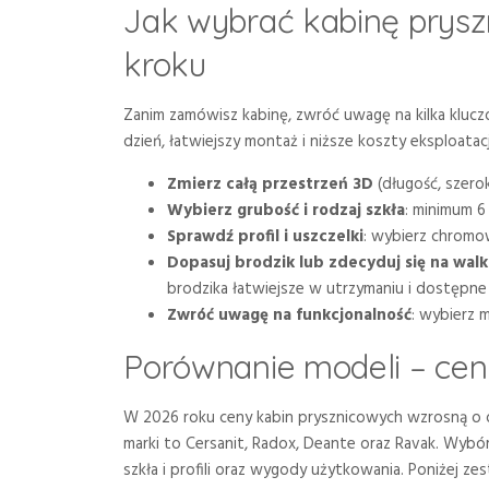
Jak wybrać kabinę prysz
kroku
Zanim zamówisz kabinę, zwróć uwagę na kilka klu
dzień, łatwiejszy montaż i niższe koszty eksploata
Zmierz całą przestrzeń 3D
(długość, szerok
Wybierz grubość i rodzaj szkła
: minimum 6
Sprawdź profil i uszczelki
: wybierz chromow
Dopasuj brodzik lub zdecyduj się na walk
brodzika łatwiejsze w utrzymaniu i dostępne
Zwróć uwagę na funkcjonalność
: wybierz 
Porównanie modeli – ceny
W 2026 roku ceny kabin prysznicowych wzrosną o 
marki to Cersanit, Radox, Deante oraz Ravak. Wybór
szkła i profili oraz wygody użytkowania. Poniżej ze