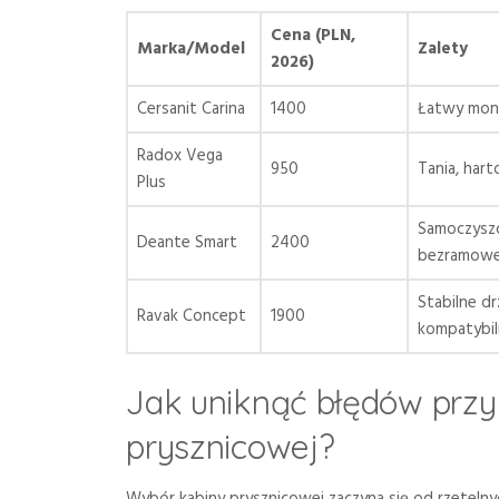
Cena (PLN,
Marka/Model
Zalety
2026)
Cersanit Carina
1400
Łatwy mont
Radox Vega
950
Tania, har
Plus
Samoczyszc
Deante Smart
2400
bezramow
Stabilne dr
Ravak Concept
1900
kompatybi
Jak uniknąć błędów przy
prysznicowej?
Wybór kabiny prysznicowej zaczyna się od rzetelnyc