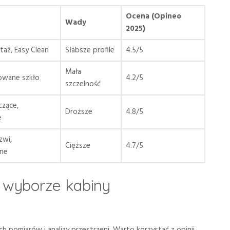
Ocena (Opineo
Wady
2025)
aż, Easy Clean
Słabsze profile
4.5/5
Mała
towane szkło
4.2/5
szczelność
zące,
Droższe
4.8/5
e
zwi,
Cięższe
4.7/5
lne
 wyborze kabiny
h pomiarów i analizy przestrzeni. Warto korzystać z opinii