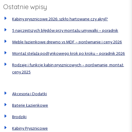
Ostatnie wpisy
w
a
Kabiny prysznicowe 2026: szkło hartowane czy akryl?
n
5 najczęstszych błędów przy montażu umywalki – poradnik
i
Meble łazienkowe drewno vs MDF – porównanie i ceny 2026
e
w
Montaż stelaża podtynkowego krok po kroku – poradnik 2026
p
Rodzaje i funkcje kabin prysznicowych – porównanie, montaż,
i
ceny 2025
s
ó
Akcesoria i Dodatki
w
Baterie Łazienkowe
Brodziki
Kabiny Prysznicowe