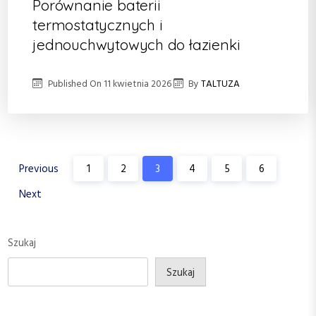
Porównanie baterii
termostatycznych i
jednouchwytowych do łazienki
Published On
11 kwietnia 2026
By
TALTUZA
S
Previous
1
2
3
4
5
6
t
Next
r
o
Szukaj
n
i
Szukaj
c
o