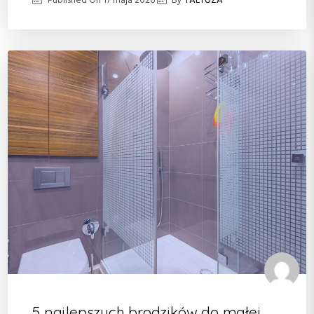
Published On
17 maja 2026
By
TALTUZA
5 najlepszych brodzików do małej