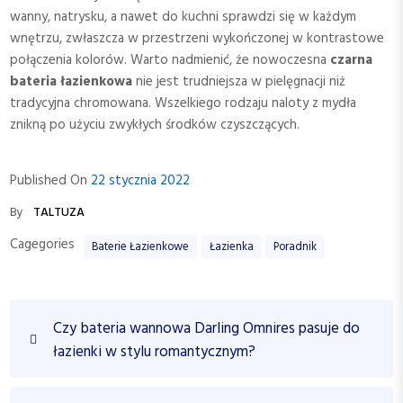
wanny, natrysku, a nawet do kuchni sprawdzi się w każdym
wnętrzu, zwłaszcza w przestrzeni wykończonej w kontrastowe
połączenia kolorów. Warto nadmienić, że nowoczesna
czarna
bateria łazienkowa
nie jest trudniejsza w pielęgnacji niż
tradycyjna chromowana. Wszelkiego rodzaju naloty z mydła
znikną po użyciu zwykłych środków czyszczących.
Published On
22 stycznia 2022
By
TALTUZA
Cagegories
Baterie Łazienkowe
Łazienka
Poradnik
N
P
Czy bateria wannowa Darling Omnires pasuje do
a
r
łazienki w stylu romantycznym?
w
e
v
i