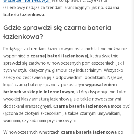
w sklepie internetowym
warto sprawdzić, czy e-salon
łazienkowy nadąża za trendami aranżacyjnymi jak np.
czarna
bateria łazienkowa
.
Gdzie sprawdzi się czarna bateria
łazienkowa?
Podążając za trendami łazienkowymi ostatnich lat nie można nie
wspomnieć o
czarnej baterii łazienkowej
, która świetnie
sprawdzi się zarówno w nowoczesnych pomieszczeniach, jak i
tych w stylu klasycznym, glamour czy industrialnym. Wszystko
zależy od zestawienia jej z odpowiednimi dodatkami. Najlepiej
kupić czarną baterię łącznie z pozostałym
wyposażeniem
łazienek w sklepie internetowym
, który dysponuje nie tylko
wysokiej klasy armaturą łazienkową, ale także nowoczesnymi
dodatkami aranżacyjnymi.
Czarna bateria łazienkowa
może być
łączona ze złotymi akcesoriami, a także czarnymi umywalkami,
wannami, czy kabinami prysznicowymi.
W nowoczesnych wnętrzach
czarna bateria łazienkowa
do