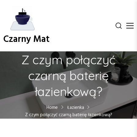
S
k
i
p
t
Czarny Mat
o
c
o
Z czym połączyć
n
t
czarną baterię
e
n
łazienkową?
t
Home
Łazienka
Z czym połączyć czarną baterię łazienkową?