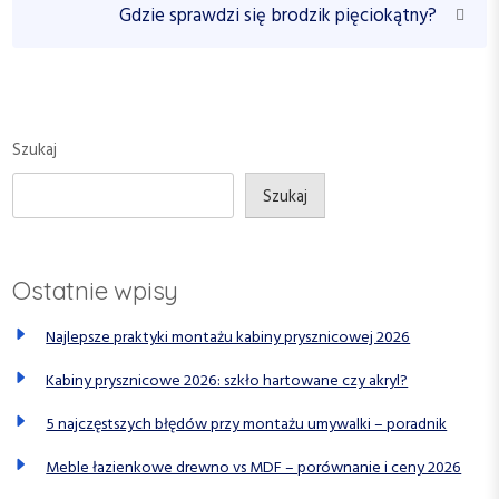
i
N
Gdzie sprawdzi się brodzik pięciokątny?
g
o
e
a
u
x
c
s
t
P
P
j
o
o
Szukaj
a
s
s
w
t
t
Szukaj
p
i
s
Ostatnie wpisy
u
Najlepsze praktyki montażu kabiny prysznicowej 2026
Kabiny prysznicowe 2026: szkło hartowane czy akryl?
5 najczęstszych błędów przy montażu umywalki – poradnik
Meble łazienkowe drewno vs MDF – porównanie i ceny 2026