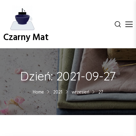
S
k
i
p
t
Czarny Mat
o
c
o
n
t
Dzień:
2021-09-27
e
n
t
Home
2021
wrzesień
27