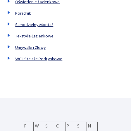
Oświetlenie Łazienkowe
Poradnik
Samodzielny Montaż
Tekstylia Łazienkowe
Umywalki i Zlewy
WC i Stelaże Podtynkowe
P
W
Ś
C
P
S
N