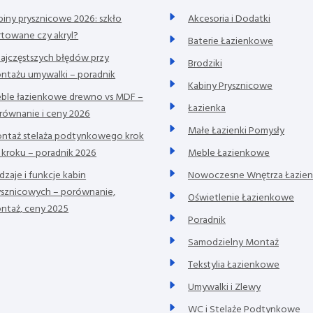
biny prysznicowe 2026: szkło
Akcesoria i Dodatki
rtowane czy akryl?
Baterie Łazienkowe
najczęstszych błędów przy
Brodziki
ntażu umywalki – poradnik
Kabiny Prysznicowe
ble łazienkowe drewno vs MDF –
Łazienka
równanie i ceny 2026
Małe Łazienki Pomysły
ntaż stelaża podtynkowego krok
 kroku – poradnik 2026
Meble Łazienkowe
dzaje i funkcje kabin
Nowoczesne Wnętrza Łazie
ysznicowych – porównanie,
Oświetlenie Łazienkowe
ntaż, ceny 2025
Poradnik
Samodzielny Montaż
Tekstylia Łazienkowe
Umywalki i Zlewy
WC i Stelaże Podtynkowe