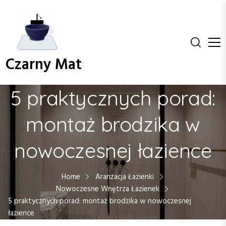
S
k
i
p
t
Czarny Mat
o
c
o
5 praktycznych porad:
n
t
montaż brodzika w
e
n
nowoczesnej łazience
t
Home
Aranżacja Łazienki
Nowoczesne Wnętrza Łazienek
5 praktycznych porad: montaż brodzika w nowoczesnej
łazience