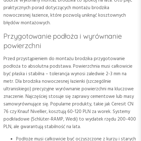
dobrze wykonany montaż brodzika to spokój na lata. Oto pięć
praktycznych porad dotyczących montażu brodzika
nowoczesnej łazience, które pozwolą uniknąć kosztownych
błędów montażowych.
Przygotowanie podłoża i wyrównanie
powierzchni
Przed przystąpieniem do montażu brodzika przygotowanie
podłoża to absolutna podstawa. Powierzchnia musi całkowicie
być płaska i stabilna – tolerancja wynosi zaledwie 2-3 mm na
metr. Dla brodzika nowoczesnej łazienki (szczególnie
ultraniskiego) precyzyjne wyrównanie powierzchni ma kluczowe
znaczenie. Najczęściej stosuje się zaprawy cementowe lub masy
samowyrównujące się. Popularne produkty, takie jak Ceresit CN
76 czy Knauf Nivellier, kosztują 60-120 PLN za worek. Systemy
podkładowe (Schlüter-RAMP, Wedi) to wydatek rzędu 200-400
PLN, ale gwarantują stabilność na lata.
Podłoże musi całkowicie być oczyszczone z kurzu i starych