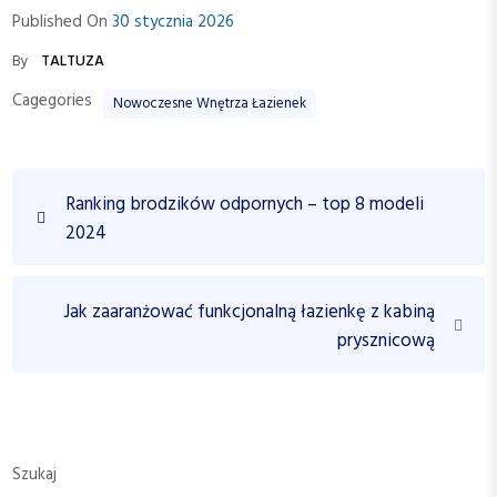
Published On
30 stycznia 2026
By
TALTUZA
Cagegories
Nowoczesne Wnętrza Łazienek
N
P
Ranking brodzików odpornych – top 8 modeli
a
r
2024
w
e
v
i
i
N
Jak zaaranżować funkcjonalną łazienkę z kabiną
g
o
e
prysznicową
a
u
x
c
s
t
P
P
j
o
o
a
s
s
Szukaj
w
t
t