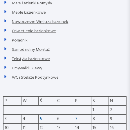
Małe Łazienki Pomysły
Meble Łazienkowe
Nowoczesne Wnętrza Łazienek
Oświetlenie Łazienkowe
Poradnik
Samodzielny Montaż
Tekstylia Łazienkowe
Umywalki i Zlewy
WC i Stelaże Podtynkowe
P
W
Ś
C
P
S
N
1
2
3
4
5
6
7
8
9
10
11
12
13
14
15
16