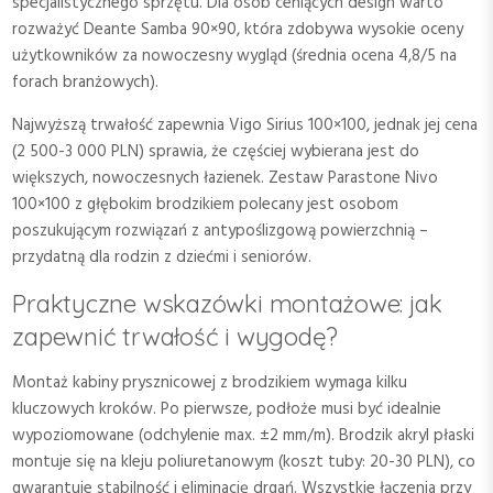
specjalistycznego sprzętu. Dla osób ceniących design warto
rozważyć Deante Samba 90×90, która zdobywa wysokie oceny
użytkowników za nowoczesny wygląd (średnia ocena 4,8/5 na
forach branżowych).
Najwyższą trwałość zapewnia Vigo Sirius 100×100, jednak jej cena
(2 500-3 000 PLN) sprawia, że częściej wybierana jest do
większych, nowoczesnych łazienek. Zestaw Parastone Nivo
100×100 z głębokim brodzikiem polecany jest osobom
poszukującym rozwiązań z antypoślizgową powierzchnią –
przydatną dla rodzin z dziećmi i seniorów.
Praktyczne wskazówki montażowe: jak
zapewnić trwałość i wygodę?
Montaż kabiny prysznicowej z brodzikiem wymaga kilku
kluczowych kroków. Po pierwsze, podłoże musi być idealnie
wypoziomowane (odchylenie max. ±2 mm/m). Brodzik akryl płaski
montuje się na kleju poliuretanowym (koszt tuby: 20-30 PLN), co
gwarantuje stabilność i eliminację drgań. Wszystkie łączenia przy