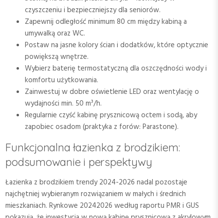
czyszczeniu i bezpieczniejszy dla seniorów.
Zapewnij odległość minimum 80 cm między kabiną a
umywalką oraz WC.
Postaw na jasne kolory ścian i dodatków, które optycznie
powiększą wnętrze.
Wybierz baterię termostatyczną dla oszczędności wody i
komfortu użytkowania.
Zainwestuj w dobre oświetlenie LED oraz wentylację o
wydajności min. 50 m³/h.
Regularnie czyść kabinę prysznicową octem i sodą, aby
zapobiec osadom (praktyka z forów: Parastone).
Funkcjonalna łazienka z brodzikiem:
podsumowanie i perspektywy
Łazienka z brodzikiem trendy 2024-2026 nadal pozostaje
najchętniej wybieranym rozwiązaniem w małych i średnich
mieszkaniach. Rynkowe 20242026 według raportu PMR i GUS
pokazują, że inwestycja w nową kabinę prysznicową z akrylowym