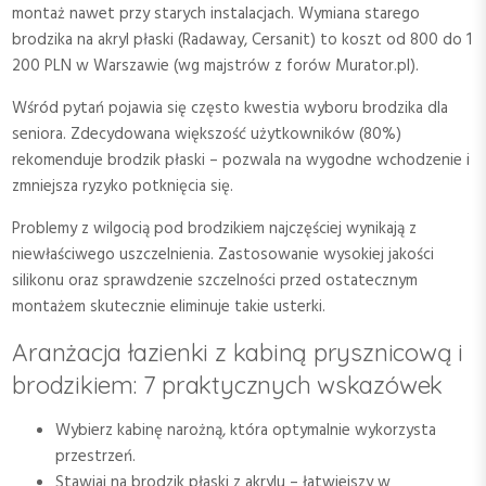
montaż nawet przy starych instalacjach. Wymiana starego
brodzika na akryl płaski (Radaway, Cersanit) to koszt od 800 do 1
200 PLN w Warszawie (wg majstrów z forów Murator.pl).
Wśród pytań pojawia się często kwestia wyboru brodzika dla
seniora. Zdecydowana większość użytkowników (80%)
rekomenduje brodzik płaski – pozwala na wygodne wchodzenie i
zmniejsza ryzyko potknięcia się.
Problemy z wilgocią pod brodzikiem najczęściej wynikają z
niewłaściwego uszczelnienia. Zastosowanie wysokiej jakości
silikonu oraz sprawdzenie szczelności przed ostatecznym
montażem skutecznie eliminuje takie usterki.
Aranżacja łazienki z kabiną prysznicową i
brodzikiem: 7 praktycznych wskazówek
Wybierz kabinę narożną, która optymalnie wykorzysta
przestrzeń.
Stawiaj na brodzik płaski z akrylu – łatwiejszy w