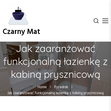
S
k
i
p
t
Czarny Mat
o
c
o
Jak zaaranżować
n
t
funkcjonalną łazienkę z
e
n
kabiną prysznicową
t
Home
Poradnik
Jak zaaranżować funkcjonalną łazienkę z kabiną prysznicową