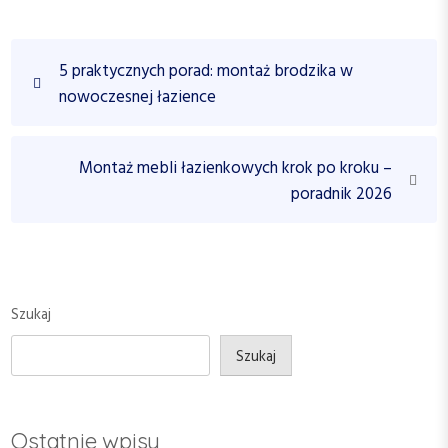
N
P
5 praktycznych porad: montaż brodzika w
a
r
nowoczesnej łazience
w
e
v
i
i
N
Montaż mebli łazienkowych krok po kroku –
g
o
e
poradnik 2026
a
u
x
c
s
t
P
P
j
o
o
a
s
s
Szukaj
w
t
t
p
Szukaj
i
s
Ostatnie wpisy
u