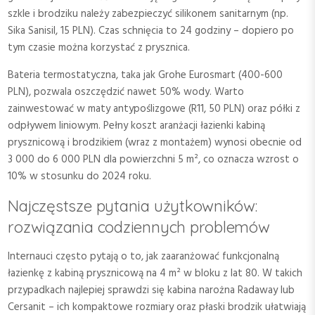
szkle i brodziku należy zabezpieczyć silikonem sanitarnym (np.
Sika Sanisil, 15 PLN). Czas schnięcia to 24 godziny – dopiero po
tym czasie można korzystać z prysznica.
Bateria termostatyczna, taka jak Grohe Eurosmart (400-600
PLN), pozwala oszczędzić nawet 50% wody. Warto
zainwestować w maty antypoślizgowe (R11, 50 PLN) oraz półki z
odpływem liniowym. Pełny koszt aranżacji łazienki kabiną
prysznicową i brodzikiem (wraz z montażem) wynosi obecnie od
3 000 do 6 000 PLN dla powierzchni 5 m², co oznacza wzrost o
10% w stosunku do 2024 roku.
Najczęstsze pytania użytkowników:
rozwiązania codziennych problemów
Internauci często pytają o to, jak zaaranżować funkcjonalną
łazienkę z kabiną prysznicową na 4 m² w bloku z lat 80. W takich
przypadkach najlepiej sprawdzi się kabina narożna Radaway lub
Cersanit – ich kompaktowe rozmiary oraz płaski brodzik ułatwiają