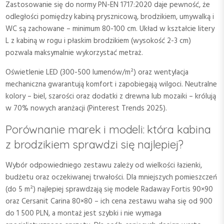
Zastosowanie się do normy PN-EN 1717:2020 daje pewność, że
odległości pomiędzy kabiną prysznicową, brodzikiem, umywalką i
WC są zachowane – minimum 80-100 cm. Układ w kształcie litery
L z kabiną w rogu i płaskim brodzikiem (wysokość 2-3 cm)
pozwala maksymalnie wykorzystać metraż.
Oświetlenie LED (300-500 lumenów/m²) oraz wentylacja
mechaniczna gwarantują komfort i zapobiegają wilgoci. Neutralne
kolory – biel, szarości oraz dodatki z drewna lub mozaiki – królują
w 70% nowych aranżacji (Pinterest Trends 2025).
Porównanie marek i modeli: która kabina
z brodzikiem sprawdzi się najlepiej?
Wybór odpowiedniego zestawu zależy od wielkości łazienki,
budżetu oraz oczekiwanej trwałości. Dla mniejszych pomieszczeń
(do 5 m²) najlepiej sprawdzają się modele Radaway Fortis 90×90
oraz Cersanit Carina 80×80 – ich cena zestawu waha się od 900
do 1 500 PLN, a montaż jest szybki i nie wymaga