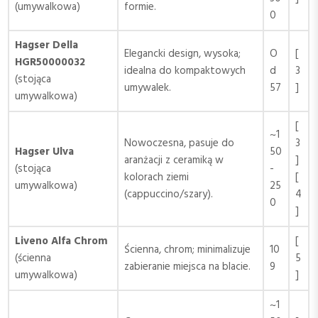
(umywalkowa)
formie.
0
Hagser Della
Elegancki design, wysoka;
O
[
HGR50000032
idealna do kompaktowych
d
3
(stojąca
umywalek.
57
]
umywalkowa)
[
~1
Nowoczesna, pasuje do
3
Hagser Ulva
50
aranżacji z ceramiką w
]
(stojąca
-
kolorach ziemi
[
umywalkowa)
25
(cappuccino/szary).
4
0
]
Liveno Alfa Chrom
[
Ścienna, chrom; minimalizuje
10
(ścienna
5
zabieranie miejsca na blacie.
9
umywalkowa)
]
~1