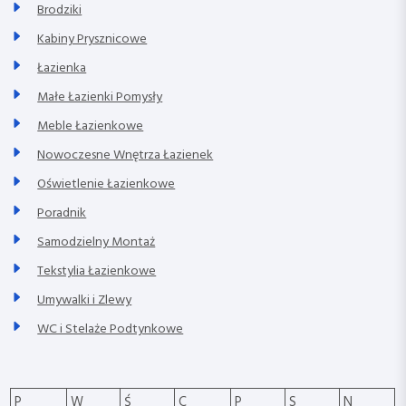
Brodziki
Kabiny Prysznicowe
Łazienka
Małe Łazienki Pomysły
Meble Łazienkowe
Nowoczesne Wnętrza Łazienek
Oświetlenie Łazienkowe
Poradnik
Samodzielny Montaż
Tekstylia Łazienkowe
Umywalki i Zlewy
WC i Stelaże Podtynkowe
P
W
Ś
C
P
S
N