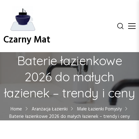
S
k
i
p
t
Czarny Mat
o
c
o
Baterie łazienkowe
n
t
2026 do małych
e
n
łazienek – trendy i ceny
t
Home
Aranżacja Łazienki
Małe Łazienki Pomysły
Baterie łazienkowe 2026 do małych łazienek – trendy i ceny