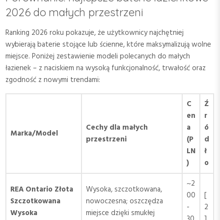
2026 do małych przestrzeni
Ranking 2026 roku pokazuje, że użytkownicy najchętniej
wybierają baterie stojące lub ścienne, które maksymalizują wolne
miejsce. Poniżej zestawienie modeli polecanych do małych
łazienek – z naciskiem na wysoką funkcjonalność, trwałość oraz
zgodność z nowymi trendami:
C
Ź
en
r
Cechy dla małych
a
ó
Marka/Model
przestrzeni
(P
d
LN
ł
)
o
~2
REA Ontario Złota
Wysoka, szczotkowana,
00
[
Szczotkowana
nowoczesna; oszczędza
-
2
Wysoka
miejsce dzięki smukłej
30
]