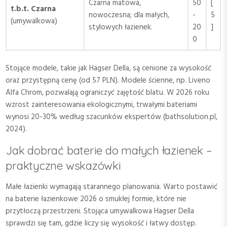
Czarna matowa,
50
[
t.b.t. Czarna
nowoczesna; dla małych,
-
5
(umywalkowa)
stylowych łazienek.
20
]
0
Stojące modele, takie jak Hagser Della, są cenione za wysokość
oraz przystępną cenę (od 57 PLN). Modele ścienne, np. Liveno
Alfa Chrom, pozwalają ograniczyć zajętość blatu. W 2026 roku
wzrost zainteresowania ekologicznymi, trwałymi bateriami
wynosi 20-30% według szacunków ekspertów (bathsolution.pl,
2024).
Jak dobrać baterie do małych łazienek –
praktyczne wskazówki
Małe łazienki wymagają starannego planowania. Warto postawić
na baterie łazienkowe 2026 o smukłej formie, które nie
przytłoczą przestrzeni. Stojąca umywalkowa Hagser Della
sprawdzi się tam, gdzie liczy się wysokość i łatwy dostęp.