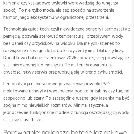
kamienie czy kaskadowe wylewki wprowadzają do wnętrza
spokój. To nie tylko moda, ale też sposób na stworzenie
harmonijnego ekosystemu w ograniczonej przestrzeni.
Technologia quiet tech, czyli niewidoczne sensory i termostaty z
pamięcią, pozwala sterować temperaturą i przepływem wody
bez paneli czy przycisków na widoku. Dla małych łazienek to
rozwiązanie na wagę złota, bo każdy centymetr blatu się liczy.
Dodatkowo baterie łazienkowe 2026 coraz częściej powstają ze
stali nierdzewnej lub mosiądzu. Te materiały gwarantują
trwałość, łatwy serwis oraz wpisują się w trend cyrkularności.
Personalizacja nabiera nowego znaczenia: powłoki PVD,
moletowane uchwyty i wybarwienia pod kolor kabiny czy fug, np.
cappuccino lub szary. To szczególnie ważne, gdy łazienka ma być
spójna mimo niewielkich rozmiarów. Minimalistyczne, a
jednocześnie funkcjonalne modele z funkcją oszczędzającą wodę
stają się must-have.
Porównanie: najlepsze baterie łazienkowe