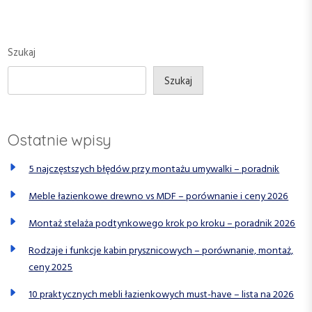
P
P
j
o
o
a
s
s
Szukaj
w
t
t
p
Szukaj
i
s
Ostatnie wpisy
u
5 najczęstszych błędów przy montażu umywalki – poradnik
Meble łazienkowe drewno vs MDF – porównanie i ceny 2026
Montaż stelaża podtynkowego krok po kroku – poradnik 2026
Rodzaje i funkcje kabin prysznicowych – porównanie, montaż,
ceny 2025
10 praktycznych mebli łazienkowych must-have – lista na 2026