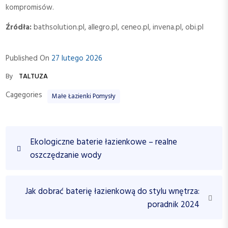
kompromisów.
Źródła:
bathsolution.pl, allegro.pl, ceneo.pl, invena.pl, obi.pl
Published On
27 lutego 2026
By
TALTUZA
Cagegories
Małe Łazienki Pomysły
N
P
Ekologiczne baterie łazienkowe – realne
a
r
oszczędzanie wody
w
e
v
i
i
N
Jak dobrać baterię łazienkową do stylu wnętrza:
g
o
e
poradnik 2024
a
u
x
c
s
t