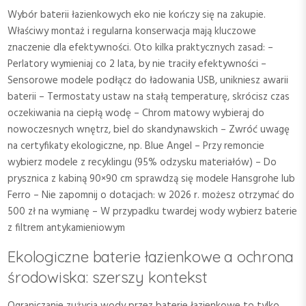
Wybór baterii łazienkowych eko nie kończy się na zakupie.
Właściwy montaż i regularna konserwacja mają kluczowe
znaczenie dla efektywności. Oto kilka praktycznych zasad: –
Perlatory wymieniaj co 2 lata, by nie traciły efektywności –
Sensorowe modele podłącz do ładowania USB, unikniesz awarii
baterii – Termostaty ustaw na stałą temperaturę, skrócisz czas
oczekiwania na ciepłą wodę – Chrom matowy wybieraj do
nowoczesnych wnętrz, biel do skandynawskich – Zwróć uwagę
na certyfikaty ekologiczne, np. Blue Angel – Przy remoncie
wybierz modele z recyklingu (95% odzysku materiałów) – Do
prysznica z kabiną 90×90 cm sprawdzą się modele Hansgrohe lub
Ferro – Nie zapomnij o dotacjach: w 2026 r. możesz otrzymać do
500 zł na wymianę – W przypadku twardej wody wybierz baterie
z filtrem antykamieniowym
Ekologiczne baterie łazienkowe a ochrona
środowiska: szerszy kontekst