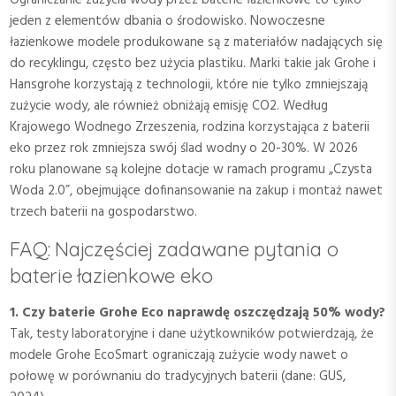
Ograniczanie zużycia wody przez baterie łazienkowe to tylko
jeden z elementów dbania o środowisko. Nowoczesne
łazienkowe modele produkowane są z materiałów nadających się
do recyklingu, często bez użycia plastiku. Marki takie jak Grohe i
Hansgrohe korzystają z technologii, które nie tylko zmniejszają
zużycie wody, ale również obniżają emisję CO2. Według
Krajowego Wodnego Zrzeszenia, rodzina korzystająca z baterii
eko przez rok zmniejsza swój ślad wodny o 20-30%. W 2026
roku planowane są kolejne dotacje w ramach programu „Czysta
Woda 2.0”, obejmujące dofinansowanie na zakup i montaż nawet
trzech baterii na gospodarstwo.
FAQ: Najczęściej zadawane pytania o
baterie łazienkowe eko
1. Czy baterie Grohe Eco naprawdę oszczędzają 50% wody?
Tak, testy laboratoryjne i dane użytkowników potwierdzają, że
modele Grohe EcoSmart ograniczają zużycie wody nawet o
połowę w porównaniu do tradycyjnych baterii (dane: GUS,