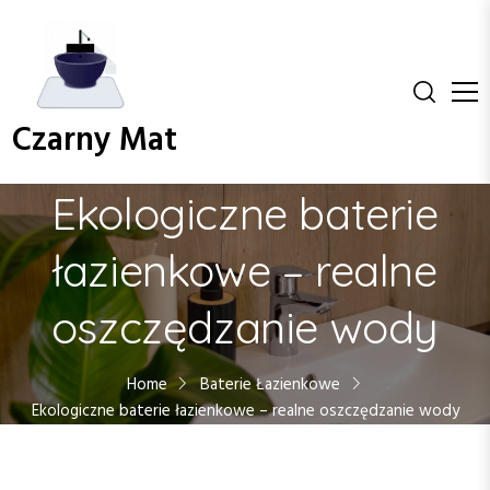
S
k
i
p
t
Czarny Mat
o
c
o
Ekologiczne baterie
n
t
łazienkowe – realne
e
n
oszczędzanie wody
t
Home
Baterie Łazienkowe
Ekologiczne baterie łazienkowe – realne oszczędzanie wody