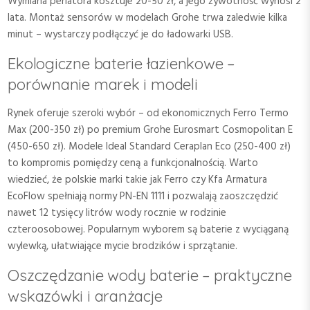
Wymiana perlatora kosztuje 20-50 zł, a jego żywotność wynosi 2
lata. Montaż sensorów w modelach Grohe trwa zaledwie kilka
minut – wystarczy podłączyć je do ładowarki USB.
Ekologiczne baterie łazienkowe –
porównanie marek i modeli
Rynek oferuje szeroki wybór – od ekonomicznych Ferro Termo
Max (200-350 zł) po premium Grohe Eurosmart Cosmopolitan E
(450-650 zł). Modele Ideal Standard Ceraplan Eco (250-400 zł)
to kompromis pomiędzy ceną a funkcjonalnością. Warto
wiedzieć, że polskie marki takie jak Ferro czy Kfa Armatura
EcoFlow spełniają normy PN-EN 1111 i pozwalają zaoszczędzić
nawet 12 tysięcy litrów wody rocznie w rodzinie
czteroosobowej. Popularnym wyborem są baterie z wyciąganą
wylewką, ułatwiające mycie brodzików i sprzątanie.
Oszczędzanie wody baterie – praktyczne
wskazówki i aranżacje