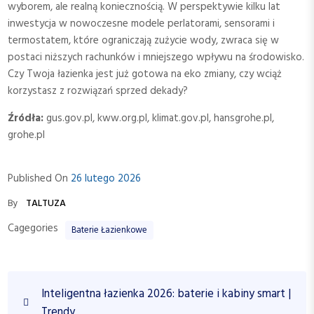
wyborem, ale realną koniecznością. W perspektywie kilku lat
inwestycja w nowoczesne modele perlatorami, sensorami i
termostatem, które ograniczają zużycie wody, zwraca się w
postaci niższych rachunków i mniejszego wpływu na środowisko.
Czy Twoja łazienka jest już gotowa na eko zmiany, czy wciąż
korzystasz z rozwiązań sprzed dekady?
Źródła:
gus.gov.pl, kww.org.pl, klimat.gov.pl, hansgrohe.pl,
grohe.pl
Published On
26 lutego 2026
By
TALTUZA
Cagegories
Baterie Łazienkowe
N
P
Inteligentna łazienka 2026: baterie i kabiny smart |
a
r
Trendy