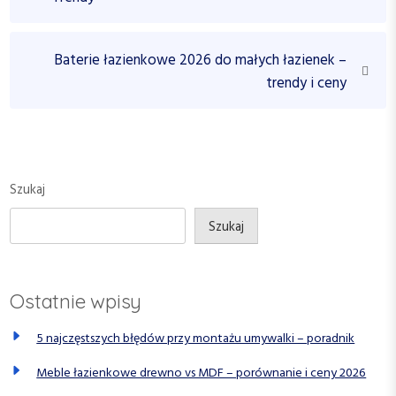
w
e
v
i
i
N
Baterie łazienkowe 2026 do małych łazienek –
g
o
e
trendy i ceny
a
u
x
c
s
t
P
P
j
o
o
a
s
s
Szukaj
w
t
t
p
Szukaj
i
s
Ostatnie wpisy
u
5 najczęstszych błędów przy montażu umywalki – poradnik
Meble łazienkowe drewno vs MDF – porównanie i ceny 2026