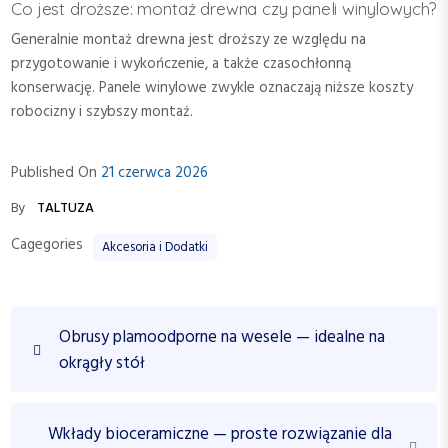
Co jest droższe: montaż drewna czy paneli winylowych?
Generalnie montaż drewna jest droższy ze względu na
przygotowanie i wykończenie, a także czasochłonną
konserwację. Panele winylowe zwykle oznaczają niższe koszty
robocizny i szybszy montaż.
Published On
21 czerwca 2026
By
TALTUZA
Cagegories
Akcesoria i Dodatki
N
P
Obrusy plamoodporne na wesele — idealne na
a
r
okrągły stół
w
e
v
i
i
N
Wkłady bioceramiczne — proste rozwiązanie dla
g