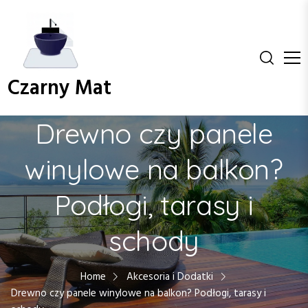
S
k
i
p
t
Czarny Mat
o
c
o
Drewno czy panele
n
t
winylowe na balkon?
e
n
Podłogi, tarasy i
t
schody
Home
Akcesoria i Dodatki
Drewno czy panele winylowe na balkon? Podłogi, tarasy i