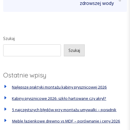
o
e
zdrowszej wody
a
u
x
c
s
t
P
P
j
o
o
a
s
s
Szukaj
w
t
t
p
Szukaj
i
s
Ostatnie wpisy
u
Najlepsze praktyki montażu kabiny prysznicowej 2026
Kabiny prysznicowe 2026: szkło hartowane czy akryl?
5 najczęstszych błędów przy montażu umywalki – poradnik
Meble łazienkowe drewno vs MDF – porównanie i ceny 2026