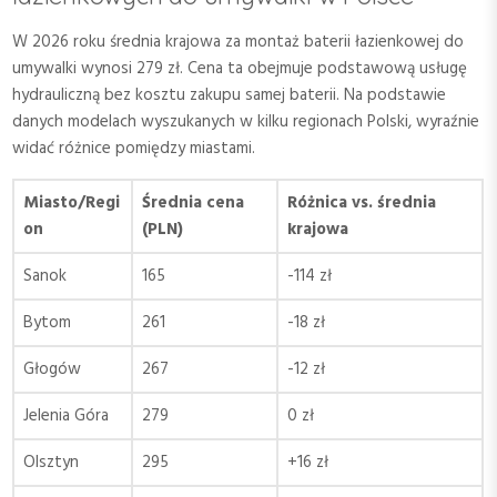
W 2026 roku średnia krajowa za montaż baterii łazienkowej do
umywalki wynosi 279 zł. Cena ta obejmuje podstawową usługę
hydrauliczną bez kosztu zakupu samej baterii. Na podstawie
danych modelach wyszukanych w kilku regionach Polski, wyraźnie
widać różnice pomiędzy miastami.
Miasto/Regi
Średnia cena
Różnica vs. średnia
on
(PLN)
krajowa
Sanok
165
-114 zł
Bytom
261
-18 zł
Głogów
267
-12 zł
Jelenia Góra
279
0 zł
Olsztyn
295
+16 zł