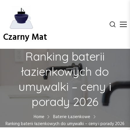
S
k
i
p
t
Czarny Mat
o
c
o
Ranking baterii
n
t
łazienkowych do
e
n
umywalki – ceny i
t
porady 2026
Home
Baterie Łazienkowe
Ranking baterii łazienkowych do umywalki – ceny i porady 2026