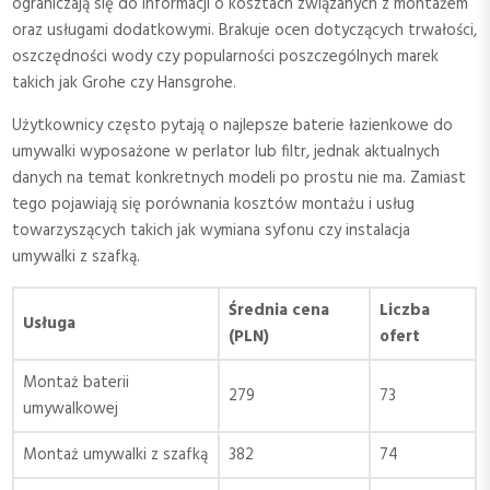
ograniczają się do informacji o kosztach związanych z montażem
oraz usługami dodatkowymi. Brakuje ocen dotyczących trwałości,
oszczędności wody czy popularności poszczególnych marek
takich jak Grohe czy Hansgrohe.
Użytkownicy często pytają o najlepsze baterie łazienkowe do
umywalki wyposażone w perlator lub filtr, jednak aktualnych
danych na temat konkretnych modeli po prostu nie ma. Zamiast
tego pojawiają się porównania kosztów montażu i usług
towarzyszących takich jak wymiana syfonu czy instalacja
umywalki z szafką.
Średnia cena
Liczba
Usługa
(PLN)
ofert
Montaż baterii
279
73
umywalkowej
Montaż umywalki z szafką
382
74