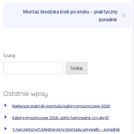
v
i
i
N
Montaż brodzika krok po kroku – praktyczny
g
o
e
poradnik
a
u
x
c
s
t
P
P
j
o
o
a
s
s
Szukaj
w
t
t
p
Szukaj
i
s
Ostatnie wpisy
u
Najlepsze praktyki montażu kabiny prysznicowej 2026
Kabiny prysznicowe 2026: szkło hartowane czy akryl?
5 najczęstszych błędów przy montażu umywalki – poradnik