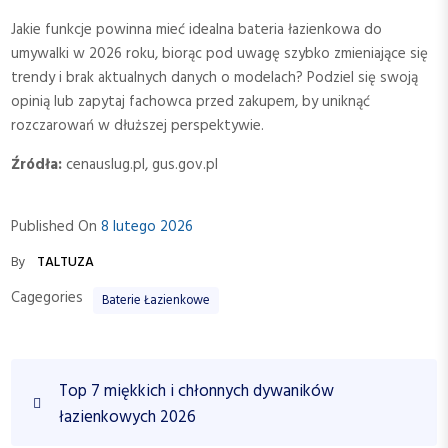
Jakie funkcje powinna mieć idealna bateria łazienkowa do
umywalki w 2026 roku, biorąc pod uwagę szybko zmieniające się
trendy i brak aktualnych danych o modelach? Podziel się swoją
opinią lub zapytaj fachowca przed zakupem, by uniknąć
rozczarowań w dłuższej perspektywie.
Źródła:
cenauslug.pl, gus.gov.pl
Published On
8 lutego 2026
By
TALTUZA
Cagegories
Baterie Łazienkowe
N
P
Top 7 miękkich i chłonnych dywaników
a
r
łazienkowych 2026
w
e