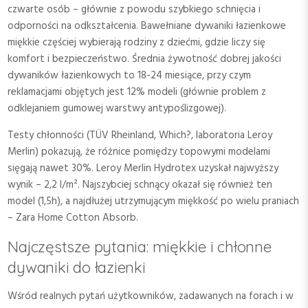
czwarte osób – głównie z powodu szybkiego schnięcia i
odporności na odkształcenia. Bawełniane dywaniki łazienkowe
miękkie częściej wybierają rodziny z dziećmi, gdzie liczy się
komfort i bezpieczeństwo. Średnia żywotność dobrej jakości
dywaników łazienkowych to 18-24 miesiące, przy czym
reklamacjami objętych jest 12% modeli (głównie problem z
odklejaniem gumowej warstwy antypoślizgowej).
Testy chłonności (TÜV Rheinland, Which?, laboratoria Leroy
Merlin) pokazują, że różnice pomiędzy topowymi modelami
sięgają nawet 30%. Leroy Merlin Hydrotex uzyskał najwyższy
wynik – 2,2 l/m². Najszybciej schnący okazał się również ten
model (1,5h), a najdłużej utrzymującym miękkość po wielu praniach
– Zara Home Cotton Absorb.
Najczęstsze pytania: miękkie i chłonne
dywaniki do łazienki
Wśród realnych pytań użytkowników, zadawanych na forach i w