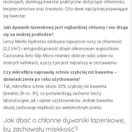
recenzjach, dominują kwestie praktyczne dotyczące chłonności,
bezpieczeństwa oraz trwałości. Oto dwie najczęściej pojawiające
się kwestie:
Jaki dywanik łazienkowy jest najbardziej chłonny i nie ślizga
się na mokrej podłodze?
Leroy Merlin Hydrotex zdobywa najwyższe noty za chłonność
(2,2 l/m²) i antypoślizgowość dzięki silikonowym wypustkom.
Castorama Anti-Slip Micro również dobrze radzi sobie na
mokrych kafelkach, a przy tym jest najtańszy w zestawieniu.
Czy mikrofibra naprawdę schnie szybciej niż bawełna –
doświadczenia po roku użytkowania?
Tak, mikrofibra schnie około 30% szybciej niż bawełna
(średnio 2h vs. 3h), co potwierdzają zarówno testy
laboratoryjne, jak i opinie użytkowników. Jednak bawełna
dłużej zachowuje miękkość po wielokrotnym praniu.
Jak dbać o chłonne dywaniki łazienkowe,
by zachowały miękkość?