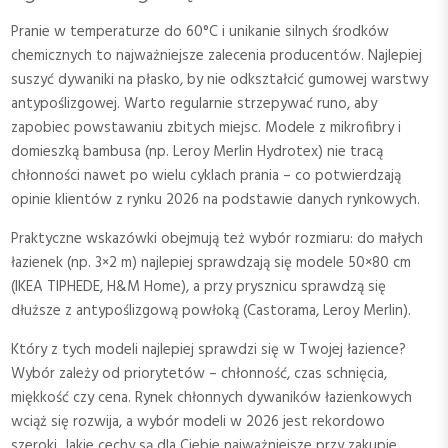
Pranie w temperaturze do 60°C i unikanie silnych środków
chemicznych to najważniejsze zalecenia producentów. Najlepiej
suszyć dywaniki na płasko, by nie odkształcić gumowej warstwy
antypoślizgowej. Warto regularnie strzepywać runo, aby
zapobiec powstawaniu zbitych miejsc. Modele z mikrofibry i
domieszką bambusa (np. Leroy Merlin Hydrotex) nie tracą
chłonności nawet po wielu cyklach prania – co potwierdzają
opinie klientów z rynku 2026 na podstawie danych rynkowych.
Praktyczne wskazówki obejmują też wybór rozmiaru: do małych
łazienek (np. 3×2 m) najlepiej sprawdzają się modele 50×80 cm
(IKEA TIPHEDE, H&M Home), a przy prysznicu sprawdzą się
dłuższe z antypoślizgową powłoką (Castorama, Leroy Merlin).
Który z tych modeli najlepiej sprawdzi się w Twojej łazience?
Wybór zależy od priorytetów – chłonność, czas schnięcia,
miękkość czy cena. Rynek chłonnych dywaników łazienkowych
wciąż się rozwija, a wybór modeli w 2026 jest rekordowo
szeroki. Jakie cechy są dla Ciebie najważniejsze przy zakupie