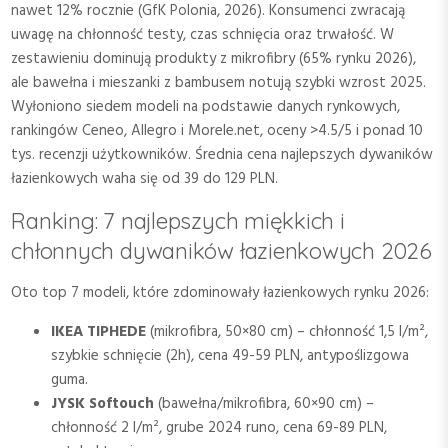
nawet 12% rocznie (GfK Polonia, 2026). Konsumenci zwracają
uwagę na chłonność testy, czas schnięcia oraz trwałość. W
zestawieniu dominują produkty z mikrofibry (65% rynku 2026),
ale bawełna i mieszanki z bambusem notują szybki wzrost 2025.
Wyłoniono siedem modeli na podstawie danych rynkowych,
rankingów Ceneo, Allegro i Morele.net, oceny >4.5/5 i ponad 10
tys. recenzji użytkowników. Średnia cena najlepszych dywaników
łazienkowych waha się od 39 do 129 PLN.
Ranking: 7 najlepszych miękkich i
chłonnych dywaników łazienkowych 2026
Oto top 7 modeli, które zdominowały łazienkowych rynku 2026:
IKEA TIPHEDE
(mikrofibra, 50×80 cm) – chłonność 1,5 l/m²,
szybkie schnięcie (2h), cena 49-59 PLN, antypoślizgowa
guma.
JYSK Softouch
(bawełna/mikrofibra, 60×90 cm) –
chłonność 2 l/m², grube 2024 runo, cena 69-89 PLN,