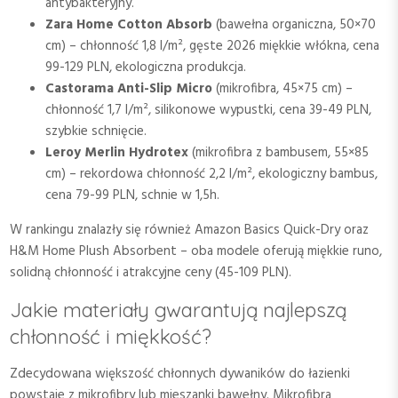
antybakteryjny.
Zara Home Cotton Absorb
(bawełna organiczna, 50×70
cm) – chłonność 1,8 l/m², gęste 2026 miękkie włókna, cena
99-129 PLN, ekologiczna produkcja.
Castorama Anti-Slip Micro
(mikrofibra, 45×75 cm) –
chłonność 1,7 l/m², silikonowe wypustki, cena 39-49 PLN,
szybkie schnięcie.
Leroy Merlin Hydrotex
(mikrofibra z bambusem, 55×85
cm) – rekordowa chłonność 2,2 l/m², ekologiczny bambus,
cena 79-99 PLN, schnie w 1,5h.
W rankingu znalazły się również Amazon Basics Quick-Dry oraz
H&M Home Plush Absorbent – oba modele oferują miękkie runo,
solidną chłonność i atrakcyjne ceny (45-109 PLN).
Jakie materiały gwarantują najlepszą
chłonność i miękkość?
Zdecydowana większość chłonnych dywaników do łazienki
powstaje z mikrofibry lub mieszanki bawełny. Mikrofibra