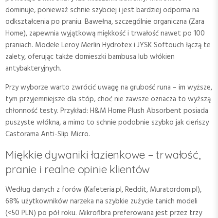
dominuje, ponieważ schnie szybciej i jest bardziej odporna na
odkształcenia po praniu. Bawełna, szczególnie organiczna (Zara
Home), zapewnia wyjątkową miękkość i trwałość nawet po 100
praniach. Modele Leroy Merlin Hydrotex i JYSK Softouch łączą te
zalety, oferując także domieszki bambusa lub włókien
antybakteryjnych.
Przy wyborze warto zwrócić uwagę na grubość runa – im wyższe,
tym przyjemniejsze dla stóp, choć nie zawsze oznacza to wyższą
chłonność testy. Przykład: H&M Home Plush Absorbent posiada
puszyste włókna, a mimo to schnie podobnie szybko jak cieńszy
Castorama Anti-Slip Micro.
Miękkie dywaniki łazienkowe – trwałość,
pranie i realne opinie klientów
Według danych z forów (Kafeteria.pl, Reddit, Muratordom.pl),
68% użytkowników narzeka na szybkie zużycie tanich modeli
(<50 PLN) po pół roku. Mikrofibra preferowana jest przez trzy