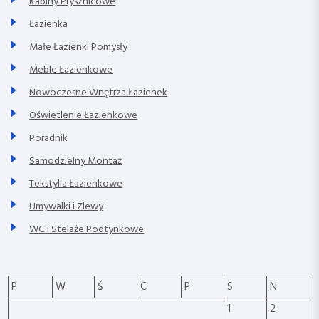
Kabiny Prysznicowe
Łazienka
Małe Łazienki Pomysły
Meble Łazienkowe
Nowoczesne Wnętrza Łazienek
Oświetlenie Łazienkowe
Poradnik
Samodzielny Montaż
Tekstylia Łazienkowe
Umywalki i Zlewy
WC i Stelaże Podtynkowe
P
W
Ś
C
P
S
N
1
2