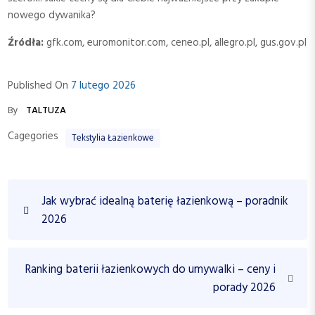
nowego dywanika?
Źródła:
gfk.com, euromonitor.com, ceneo.pl, allegro.pl, gus.gov.pl
Published On
7 lutego 2026
By
TALTUZA
Cagegories
Tekstylia Łazienkowe
N
P
Jak wybrać idealną baterię łazienkową – poradnik
a
r
2026
w
e
v
i
i
N
Ranking baterii łazienkowych do umywalki – ceny i
g
o
e
porady 2026
a
u
x