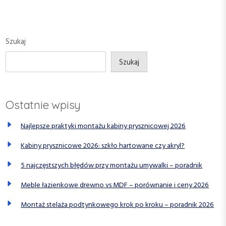
c
s
t
P
P
j
o
o
a
s
s
Szukaj
w
t
t
p
Szukaj
i
s
Ostatnie wpisy
u
Najlepsze praktyki montażu kabiny prysznicowej 2026
Kabiny prysznicowe 2026: szkło hartowane czy akryl?
5 najczęstszych błędów przy montażu umywalki – poradnik
Meble łazienkowe drewno vs MDF – porównanie i ceny 2026
Montaż stelaża podtynkowego krok po kroku – poradnik 2026