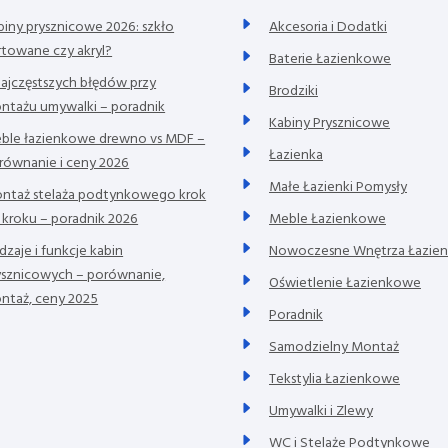
biny prysznicowe 2026: szkło
Akcesoria i Dodatki
rtowane czy akryl?
Baterie Łazienkowe
najczęstszych błędów przy
Brodziki
ntażu umywalki – poradnik
Kabiny Prysznicowe
ble łazienkowe drewno vs MDF –
Łazienka
równanie i ceny 2026
Małe Łazienki Pomysły
ntaż stelaża podtynkowego krok
 kroku – poradnik 2026
Meble Łazienkowe
dzaje i funkcje kabin
Nowoczesne Wnętrza Łazie
ysznicowych – porównanie,
Oświetlenie Łazienkowe
ntaż, ceny 2025
Poradnik
Samodzielny Montaż
Tekstylia Łazienkowe
Umywalki i Zlewy
WC i Stelaże Podtynkowe