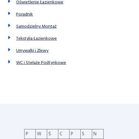
Oświetlenie Łazienkowe
Poradnik
Samodzielny Montaż
Tekstylia Łazienkowe
Umywalki i Zlewy
WC i Stelaże Podtynkowe
P
W
Ś
C
P
S
N